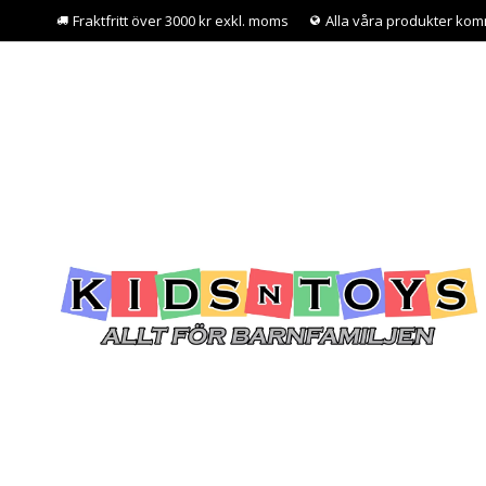
Fraktfritt över 3000 kr exkl. moms
Alla våra produkter kom