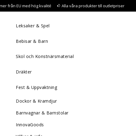
mer från EU med hög kvalité
Alla våra produkter till outletpriser
Leksaker & Spel
Bebisar & Barn
Skol och Konstnärsmaterial
Dräkter
Fest & Uppvaktning
Dockor & Kramdjur
Barnvagnar & Barnstolar
InnovaGoods