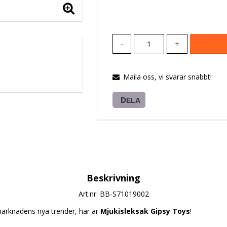
-
+
Maila oss, vi svarar snabbt!
DELA
Beskrivning
Art.nr: BB-S71019002
arknadens nya trender, här är 
Mjukisleksak Gipsy Toys
!