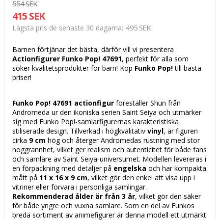
554 SEK
415 SEK
495 SEK
Lägsta pris de senaste 30 dagarna
Barnen förtjänar det bästa, därför vill vi presentera
Actionfigurer Funko Pop! 47691
, perfekt för alla som
söker kvalitetsprodukter för barn! Köp
Funko Pop!
till bästa
priser!
Funko Pop! 47691
actionfigur
föreställer Shun från
Andromeda ur den ikoniska serien Saint Seiya och utmärker
sig med Funko Pop!-samlarfigurernas karakteristiska
stiliserade design. Tillverkad i högkvalitativ
vinyl
, är figuren
cirka
9 cm
hög och återger Andromedas rustning med stor
noggrannhet, vilket ger realism och autenticitet för både fans
och samlare av Saint Seiya-universumet. Modellen levereras i
en förpackning med detaljer på
engelska
och har kompakta
mått på
11 x 16 x 9 cm
, vilket gör den enkel att visa upp i
vitriner eller förvara i personliga samlingar.
Rekommenderad ålder är från 3 år
, vilket gör den säker
för både yngre och vuxna samlare. Som en del av Funkos
breda sortiment av animefigurer är denna modell ett utmärkt