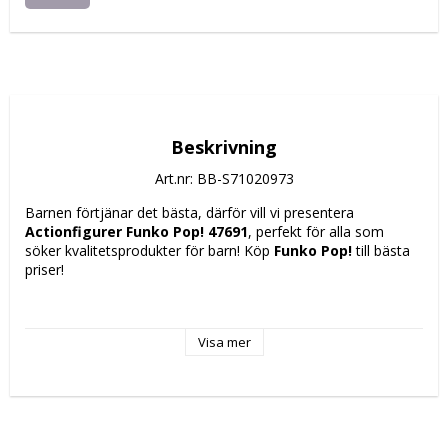
Beskrivning
Art.nr: BB-S71020973
Barnen förtjänar det bästa, därför vill vi presentera 
Actionfigurer Funko Pop! 47691
, perfekt för alla som 
söker kvalitetsprodukter för barn! Köp 
Funko Pop!
 till bästa 
priser!
Funko Pop! 47691
actionfigur
 föreställer Shun från 
Andromeda ur den ikoniska serien Saint Seiya och utmärker 
Visa mer
sig med Funko Pop!-samlarfigurernas karakteristiska 
stiliserade design. Tillverkad i högkvalitativ 
vinyl
, är figuren 
cirka 
9 cm
 hög och återger Andromedas rustning med stor 
noggrannhet, vilket ger realism och autenticitet för både fans 
och samlare av Saint Seiya-universumet. Modellen levereras i 