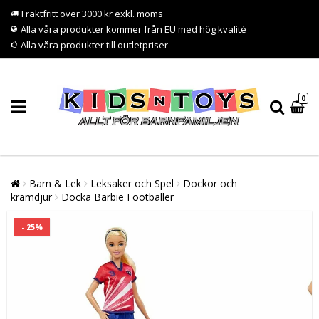
Fraktfritt över 3000 kr exkl. moms
Alla våra produkter kommer från EU med hög kvalité
Alla våra produkter till outletpriser
0
Barn & Lek
Leksaker och Spel
Dockor och
kramdjur
Docka Barbie Footballer
- 25%