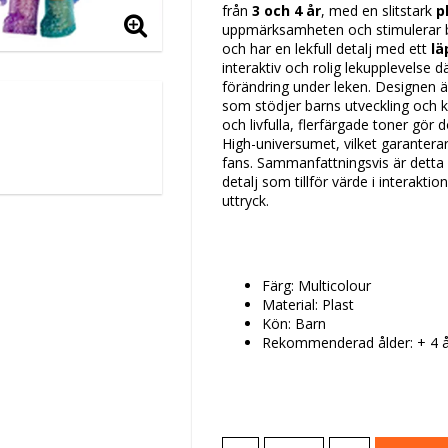
från
3 och 4 år
, med en slitstark
p
uppmärksamheten och stimulerar ba
och har en lekfull detalj med ett
lä
interaktiv och rolig lekupplevelse
förändring under leken. Designen 
som stödjer barns utveckling och 
och livfulla, flerfärgade toner gör
High-universumet, vilket garanterar
fans. Sammanfattningsvis är detta e
detalj som tillför värde i interaktio
uttryck.
Färg: Multicolour
Material: Plast
Kön: Barn
Rekommenderad ålder: + 4 å