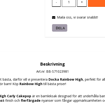
-
+
Maila oss, vi svarar snabbt!
DELA
Beskrivning
Art.nr: BB-S71023981
 bästa, därför vill vi presentera 
Docka Rainbow High
, perfekt för a
för barn! Köp 
Rainbow High
 till bästa priser!
igh Carly Cakepop
 är en barnleksak designad för att underhålla bar
ast
-finish och 
flerfärgade
 nyanser som fångar uppmärksamheten och
ll ingår i Yummiland-serien och har en lekfull detalj med ett 
läppgla