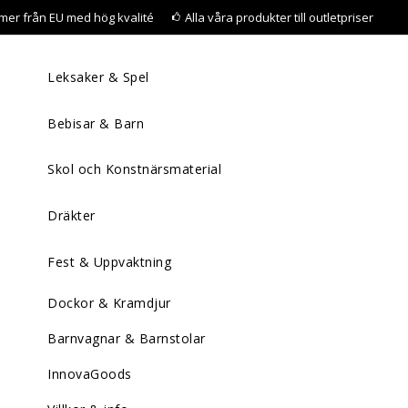
mer från EU med hög kvalité
Alla våra produkter till outletpriser
Leksaker & Spel
Bebisar & Barn
Skol och Konstnärsmaterial
Dräkter
Fest & Uppvaktning
Dockor & Kramdjur
Barnvagnar & Barnstolar
InnovaGoods