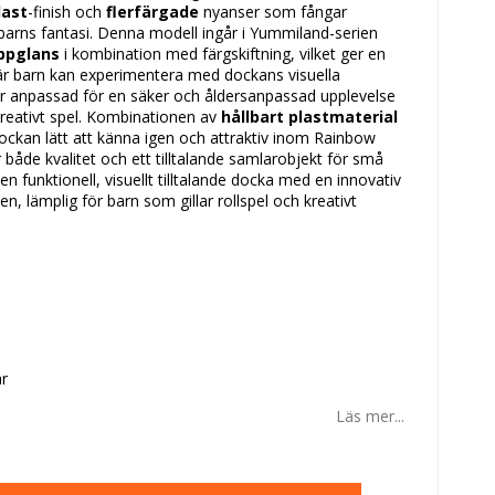
last
-finish och
flerfärgade
nyanser som fångar
rns fantasi. Denna modell ingår i Yummiland-serien
ppglans
i kombination med färgskiftning, vilket ger en
 där barn kan experimentera med dockans visuella
är anpassad för en säker och åldersanpassad upplevelse
kreativt spel. Kombinationen av
hållbart plastmaterial
 dockan lätt att känna igen och attraktiv inom Rainbow
 både kvalitet och ett tilltalande samlarobjekt för små
n funktionell, visuellt tilltalande docka med en innovativ
nen, lämplig för barn som gillar rollspel och kreativt
r
Läs mer...