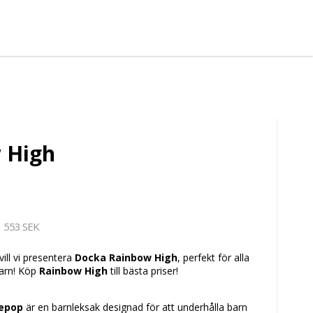
 High
553 SEK
vill vi presentera
Docka Rainbow High
, perfekt för alla
barn! Köp
Rainbow High
till bästa priser!
kepop
är en barnleksak designad för att underhålla barn