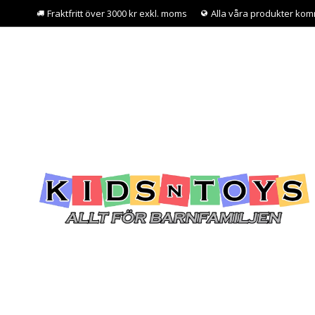
Fraktfritt över 3000 kr exkl. moms
Alla våra produkter kom