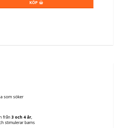
KÖP
lla som söker 
n från 
3 och 4 år
, 
 stimulerar barns 
ns
 i kombination 