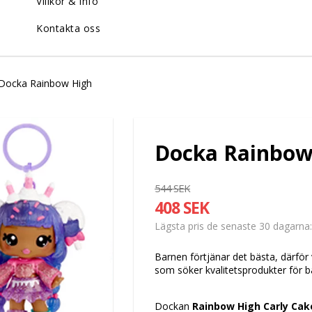
Villkor & info
Kontakta oss
Docka Rainbow High
Docka Rainbow
544 SEK
408 SEK
Lägsta pris de senaste 30 dagarna
Barnen förtjänar det bästa, därför 
som söker kvalitetsprodukter för 
Dockan
Rainbow High Carly Ca