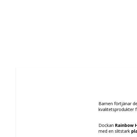
Barnen förtjänar det
kvalitetsprodukter 
Dockan 
Rainbow H
med en slitstark 
pl
fantasi. Denna mode