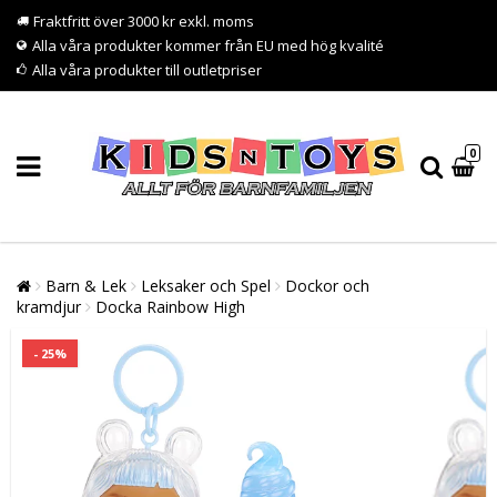
Fraktfritt över 3000 kr exkl. moms
Alla våra produkter kommer från EU med hög kvalité
Alla våra produkter till outletpriser
0
Barn & Lek
Leksaker och Spel
Dockor och
kramdjur
Docka Rainbow High
- 25%