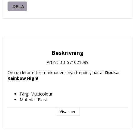
DELA
Beskrivning
Art.nr: BB-S71021099
Om du letar efter marknadens nya trender, här är 
Docka 
Rainbow High
!
Färg: Multicolour
Material: Plast
Kön: Barn
Rekommenderad ålder: 
Visa mer
+ 3 år
+ 4 år