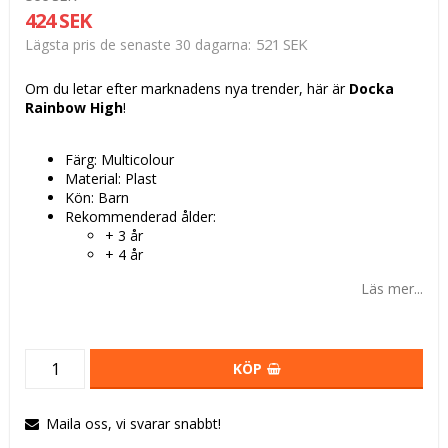
424 SEK
521 SEK
Lägsta pris de senaste 30 dagarna
Om du letar efter marknadens nya trender, här är
Docka
Rainbow High
!
Färg: Multicolour
Material: Plast
Kön: Barn
Rekommenderad ålder:
+ 3 år
+ 4 år
Läs mer...
KÖP
Maila oss, vi svarar snabbt!