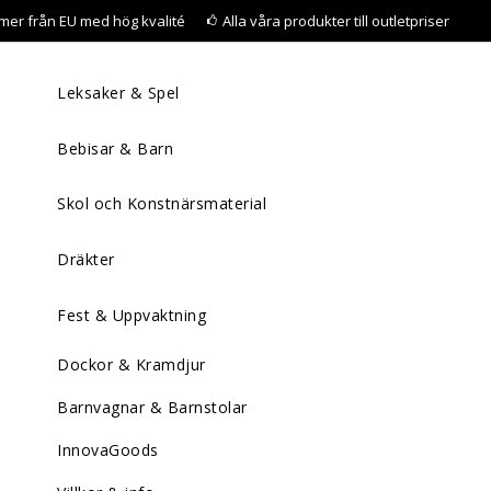
mer från EU med hög kvalité
Alla våra produkter till outletpriser
Leksaker & Spel
Bebisar & Barn
Skol och Konstnärsmaterial
Dräkter
Fest & Uppvaktning
Dockor & Kramdjur
Barnvagnar & Barnstolar
InnovaGoods