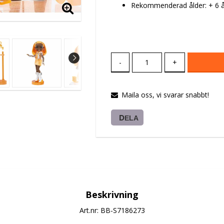
Rekommenderad ålder: + 6 å
-
+
Maila oss, vi svarar snabbt!
DELA
Beskrivning
Art.nr: BB-S7186273