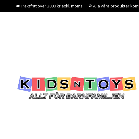
Fraktfritt över 3000 kr exkl. moms
Alla våra produkter kom