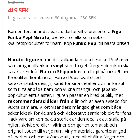
558 SEK
419 SEK
536 SEK
Lägsta pris de senaste 30 dagarna
Barnen förtjänar det bästa, därför vill vi presentera
Figur
Funko Pop! Naruto
, perfekt för alla som söker
kvalitetsprodukter för barn! Köp
Funko Pop!
till bästa priser!
Naruto-figuren
från det välkända märket Funko Pop! är en
samlarfigur tillverkad i
vinyl
som troget återger den ikoniska
karaktären från
Naruto Shippuden
i en höjd på cirka
9 cm
.
Produkten kombinerar Funko Pops kvalitet och
karakteristiska design, känd för sina detaljer och unika stil
som tilltalar både barn och vuxna manga- och japansk
popkultur-entusiaster. Figuren passar en bred publik, med
rekommenderad ålder från 3 år
och är även avsedd för
vuxna samlare, vilket visar dess mångsidighet som både
säker leksak för de små och dekorativt samlarobjekt för fans.
Tack vare sin kompakta storlek är den idealisk att ställa på
hyllor, skrivbord eller i vitriner och ger en tematisk och
originell touch till varje rum. Vinylmaterialet garanterar god
hållbarhet och motståndskraft, med bibehållna färger och