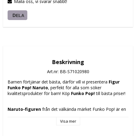
Maila oss, vi svarar snabbt!
DELA
Beskrivning
Art.nr: BB-S71020980
Barnen förtjänar det bästa, därför vill vi presentera 
Figur 
Funko Pop! Naruto
, perfekt för alla som söker 
kvalitetsprodukter för barn! Köp 
Funko Pop!
 till bästa priser!
Naruto-figuren
 från det välkända märket Funko Pop! är en 
samlarfigur tillverkad i 
vinyl
 som troget återger den ikoniska 
karaktären från 
Naruto Shippuden
 i en höjd på cirka 
9 cm
. 
Visa mer
Produkten kombinerar Funko Pops kvalitet och 
karakteristiska design, känd för sina detaljer och unika stil 