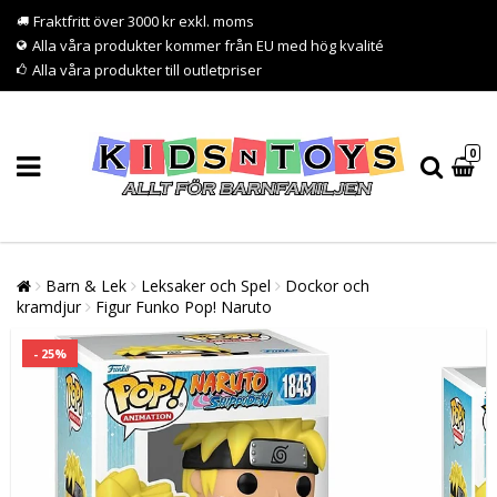
Fraktfritt över 3000 kr exkl. moms
Alla våra produkter kommer från EU med hög kvalité
Alla våra produkter till outletpriser
0
Barn & Lek
Leksaker och Spel
Dockor och
kramdjur
Figur Funko Pop! Naruto
- 25%