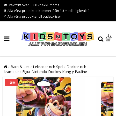
Fraktfritt över 3000 kr exkl. moms
Alla våra produkter kommer från EU med hög kvalité
Alla våra produkter till outletpriser
0
Barn & Lek
Leksaker och Spel
Dockor och
kramdjur
Figur Nintendo Donkey Kong y Pauline
- 25%