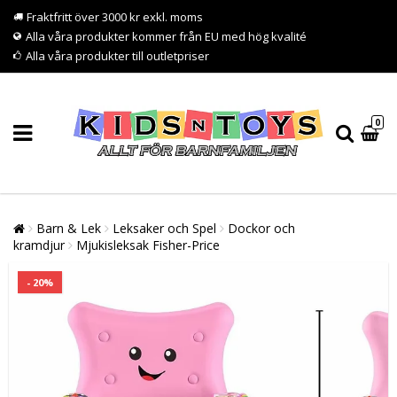
Fraktfritt över 3000 kr exkl. moms
Alla våra produkter kommer från EU med hög kvalité
Alla våra produkter till outletpriser
0
Barn & Lek
Leksaker och Spel
Dockor och
kramdjur
Mjukisleksak Fisher-Price
- 20%