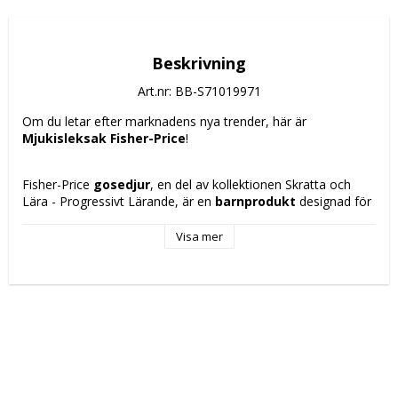
Beskrivning
Art.nr: BB-S71019971
Om du letar efter marknadens nya trender, här är 
Mjukisleksak Fisher-Price
!
Fisher-Price 
gosedjur
, en del av kollektionen Skratta och 
Lära - Progressivt Lärande, är en 
barnprodukt
 designad för 
att erbjuda underhållning och lärande i ett mjukt och 
tillgängligt format. Den har en utmärkande 
rosa (rose)
 färg 
Visa mer
som tilltalar de minsta och är tillverkad i 
plast
, ett hållbart 
material som underlättar rengöring och underhåll, och 
kombinerar styrka med lätthet. Detta gosedjur är utformat 
för att stimulera kognitiv och sensorisk utveckling genom ljud 
och elektroniska rörelser integrerade i designen, vilket antyds 
av dess benämning som 
elektronisk stol
, vilket tyder på att 
den kan ha interaktiva funktioner för barnets progressiva 
lärande. Tillverkningen i Kina uppfyller industristandarder och 
garanterar kvalitet. Kombinationen av den behagliga 