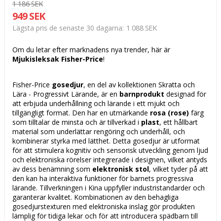
1 186 SEK
949 SEK
1 088 SEK
Lägsta pris de senaste 30 dagarna
Om du letar efter marknadens nya trender, här är
Mjukisleksak Fisher-Price
!
Fisher-Price
gosedjur
, en del av kollektionen Skratta och
Lära - Progressivt Lärande, är en
barnprodukt
designad för
att erbjuda underhållning och lärande i ett mjukt och
tillgängligt format. Den har en utmärkande
rosa (rose)
färg
som tilltalar de minsta och är tillverkad i
plast
, ett hållbart
material som underlättar rengöring och underhåll, och
kombinerar styrka med lätthet. Detta gosedjur är utformat
för att stimulera kognitiv och sensorisk utveckling genom ljud
och elektroniska rörelser integrerade i designen, vilket antyds
av dess benämning som
elektronisk stol
, vilket tyder på att
den kan ha interaktiva funktioner för barnets progressiva
lärande. Tillverkningen i Kina uppfyller industristandarder och
garanterar kvalitet. Kombinationen av den behagliga
gosedjurstexturen med elektroniska inslag gör produkten
lämplig för tidiga lekar och för att introducera spädbarn till