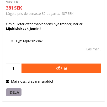
508 SEK
381 SEK
487 SEK
Lägsta pris de senaste 30 dagarna
Om du letar efter marknadens nya trender, här är
Mjukisleksak Jemini
!
Typ: Mjukisleksak
Läs mer...
KÖP
Maila oss, vi svarar snabbt!
DELA