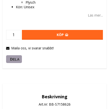
Plysch
Kön: Unisex
Läs mer...
KÖP
Maila oss, vi svarar snabbt!
DELA
Beskrivning
Art.nr: BB-S7158626