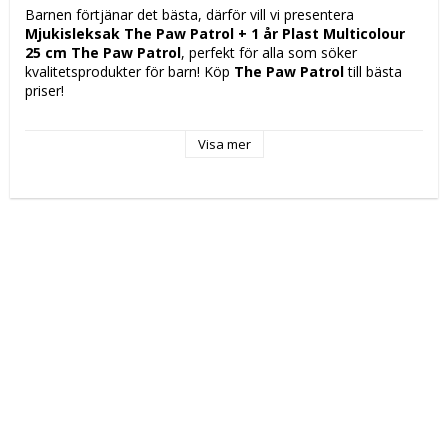
Barnen förtjänar det bästa, därför vill vi presentera 
Mjukisleksak The Paw Patrol + 1 år Plast Multicolour 
25 cm The Paw Patrol
, perfekt för alla som söker 
kvalitetsprodukter för barn! Köp 
The Paw Patrol
 till bästa 
priser!
Egenskaper: 
Visa mer
Tvättbar
Utan batteri
Mått ca: 25 cm
Rekommenderad ålder: 
+ 1 år
+ 12 månader
Vuxna
Design: The Paw Patrol
Rekommenderad användning: Insida/Extern
Tillverkningsland/-region: Kina
Färg: Multicolour
Material: 
Plast
Bomull
Plysch
Kön: Unisex