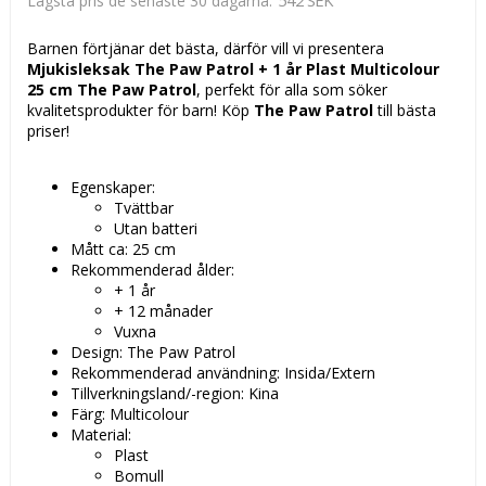
542 SEK
Lägsta pris de senaste 30 dagarna
Barnen förtjänar det bästa, därför vill vi presentera
Mjukisleksak The Paw Patrol + 1 år Plast Multicolour
25 cm The Paw Patrol
, perfekt för alla som söker
kvalitetsprodukter för barn! Köp
The Paw Patrol
till bästa
priser!
Egenskaper:
Tvättbar
Utan batteri
Mått ca: 25 cm
Rekommenderad ålder:
+ 1 år
+ 12 månader
Vuxna
Design: The Paw Patrol
Rekommenderad användning: Insida/Extern
Tillverkningsland/-region: Kina
Färg: Multicolour
Material:
Plast
Bomull