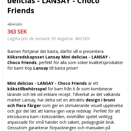
delicias - LANSAY - Choco
Friends
484 SEK
363 SEK
462 SEK
Lägsta pris de senaste 30 dagarna
Barnen förtjänar det bästa, därför vill vi presentera
Köksredskapsset Lansay Mini delicias - LANSAY -
Choco Friends
, perfekt för alla som söker kvalitetsprodukter
för barn! Köp
Lansay
till bästa priser!
Mini delicias - LANSAY - Choco Friends
är ett
kökstillbehörsspel
för barn från 6 år som kombinerar
lärande och lek vid enklare recept. Tillverkat av det välkända
märket Lansay, har detta set en attraktiv
design i brunt
och flera färger
som ger en stimulerande visuell upplevelse
och gör det lätt att känna igen varje redskap. Perfekt för att
introducera barn i köksvärlden, innehåller spelet verktyg
anpassade för små händer och säkert, pedagogiskt bruk.
Dessutom garanterar förpackningen och manualen på