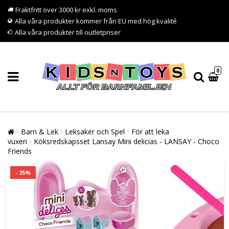
Fraktfritt över 3000 kr exkl. moms
Alla våra produkter kommer från EU med hög kvalité
Alla våra produkter till outletpriser
0
Barn & Lek
Leksaker och Spel
För att leka
vuxen
Köksredskapsset Lansay Mini delicias - LANSAY - Choco
Friends
- 25%