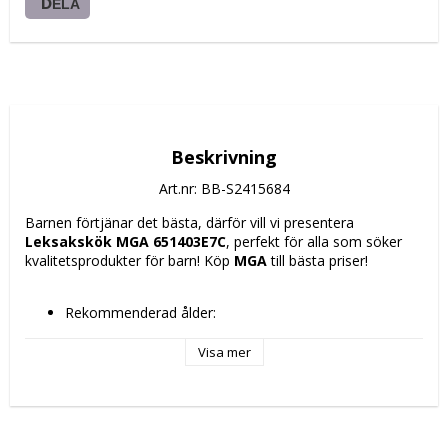
DELA
Beskrivning
Art.nr: BB-S2415684
Barnen förtjänar det bästa, därför vill vi presentera 
Leksakskök MGA 651403E7C
, perfekt för alla som söker 
kvalitetsprodukter för barn! Köp 
MGA
 till bästa priser!
Rekommenderad ålder: 
+ 2 år
+ 3 år
Visa mer
Antal: 3 antal