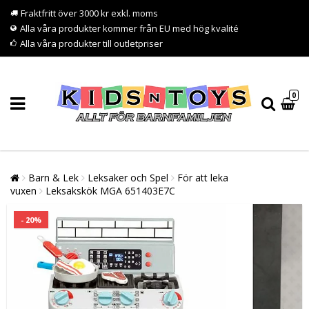
Fraktfritt över 3000 kr exkl. moms
Alla våra produkter kommer från EU med hög kvalité
Alla våra produkter till outletpriser
0
Barn & Lek
Leksaker och Spel
För att leka
vuxen
Leksakskök MGA 651403E7C
- 20%