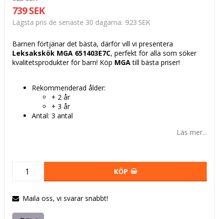
739 SEK
923 SEK
Lägsta pris de senaste 30 dagarna
Barnen förtjänar det bästa, därför vill vi presentera
Leksakskök MGA 651403E7C
, perfekt för alla som söker
kvalitetsprodukter för barn! Köp
MGA
till bästa priser!
Rekommenderad ålder:
+ 2 år
+ 3 år
Antal: 3 antal
Läs mer...
KÖP
Maila oss, vi svarar snabbt!