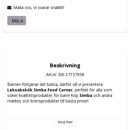
Maila oss, vi svarar snabbt!
DELA
Beskrivning
Art.nr: BB-S7157958
Barnen förtjänar det bästa, därför vill vi presentera 
Leksakskök Simba Food Corner
, perfekt för alla som 
söker kvalitetsprodukter för barn! Köp 
Simba
 och andra 
märkes och licensprodukter till bästa priser!
Montering krävs: Ja
Rekommenderad ålder: + 3 år
Visa mer
Batteridriven: Inte