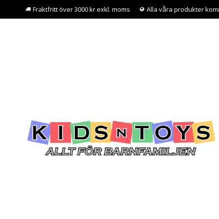
Fraktfritt över 3000 kr exkl. moms
Alla våra produkter kom