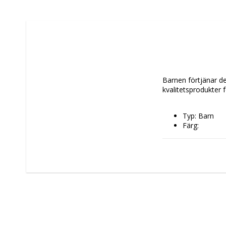
Barnen förtjänar det
kvalitetsprodukter 
Typ: Barn
Färg: 
Svart
Multic
Material: Plas
Rekommender
+ 3 år
+ 6 år
Barn
Antal spelare