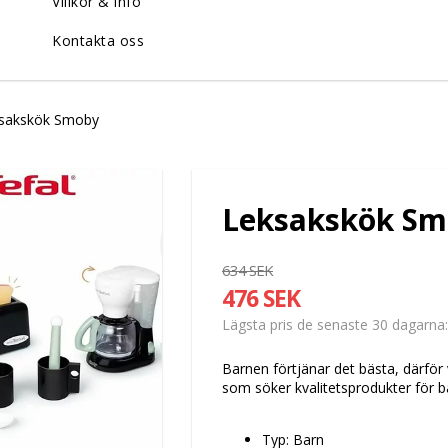
Villkor & info
Kontakta oss
sakskök Smoby
Leksakskök S
634 SEK
476 SEK
Lägsta pris de senaste 30 dagarna
Barnen förtjänar det bästa, därför 
som söker kvalitetsprodukter för 
Typ: Barn