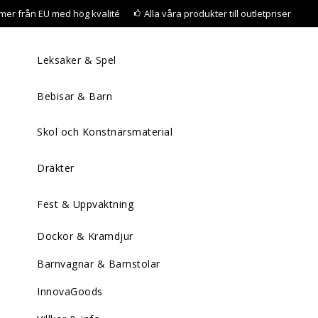
mer från EU med hög kvalité
Alla våra produkter till outletpriser
Leksaker & Spel
Bebisar & Barn
Skol och Konstnärsmaterial
Dräkter
Fest & Uppvaktning
Dockor & Kramdjur
Barnvagnar & Barnstolar
InnovaGoods