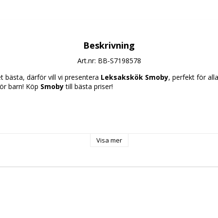
Beskrivning
Art.nr: BB-S7198578
 bästa, därför vill vi presentera 
Leksakskök Smoby
, perfekt för al
för barn! Köp 
Smoby
 till bästa priser!
olour
Visa mer
t
ad ålder: 
: 1 Spelare