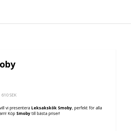
moby
610 SEK
vill vi presentera
Leksakskök Smoby
, perfekt för alla
barn! Köp
Smoby
till bästa priser!