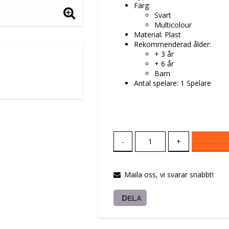
Färg:
Svart
Multicolour
Material: Plast
Rekommenderad ålder:
+ 3 år
+ 6 år
Barn
Antal spelare: 1 Spelare
-
+
Maila oss, vi svarar snabbt!
DELA