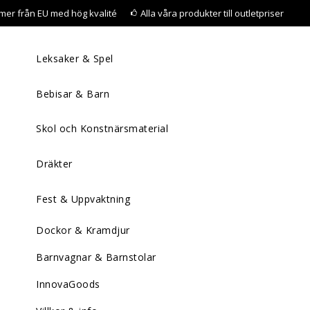
mer från EU med hög kvalité
Alla våra produkter till outletpriser
Leksaker & Spel
Bebisar & Barn
Skol och Konstnärsmaterial
Dräkter
Fest & Uppvaktning
Dockor & Kramdjur
Barnvagnar & Barnstolar
InnovaGoods