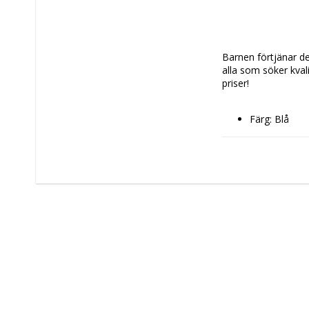
Barnen förtjänar det
alla som söker kval
priser!
Färg: Blå
Rekommender
+ 3 år
+ 6 år
Pojkar