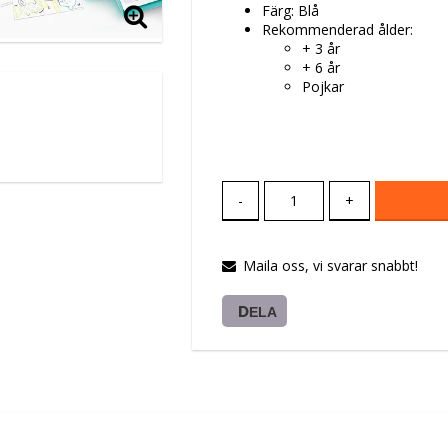
Färg: Blå
Rekommenderad ålder:
+ 3 år
+ 6 år
Pojkar
-
+
Maila oss, vi svarar snabbt!
DELA