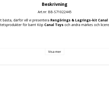
Beskrivning
Art.nr: BB-S71022445
 bästa, därför vill vi presentera 
Rengörings & Lagrings-kit Canal
itetsprodukter för barn! Köp 
Canal Toys
 och andra märkes och licensp
ad ålder: 
Visa mer