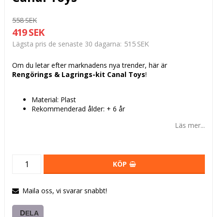
558 SEK
419 SEK
515 SEK
Lägsta pris de senaste 30 dagarna
Om du letar efter marknadens nya trender, här är
Rengörings & Lagrings-kit Canal Toys
!
Material: Plast
Rekommenderad ålder: + 6 år
Läs mer...
KÖP
Maila oss, vi svarar snabbt!
DELA