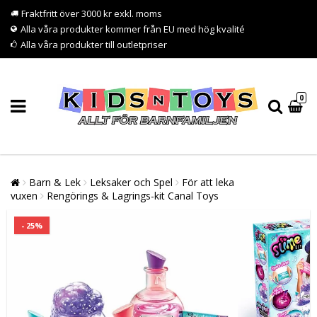
Fraktfritt över 3000 kr exkl. moms
Alla våra produkter kommer från EU med hög kvalité
Alla våra produkter till outletpriser
0
Barn & Lek
Leksaker och Spel
För att leka
vuxen
Rengörings & Lagrings-kit Canal Toys
- 25%