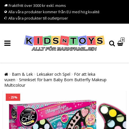
Fraktfritt över 3000 kr exkl. moms
Alla våra produkter kommer från EU med hög kvalité
Alla våra produkter till outletpriser
0
Barn & Lek
Leksaker och Spel
För att leka
vuxen
Sminkset för barn Baby Born Butterfly Makeup
Multicolour
- 25%