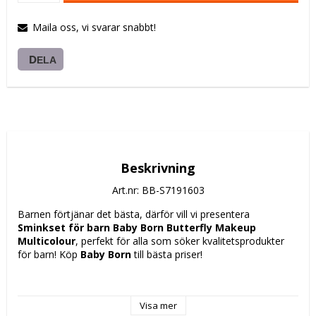
Maila oss, vi svarar snabbt!
DELA
Beskrivning
Art.nr: BB-S7191603
Barnen förtjänar det bästa, därför vill vi presentera 
Sminkset för barn Baby Born Butterfly Makeup 
Multicolour
, perfekt för alla som söker kvalitetsprodukter 
för barn! Köp 
Baby Born
 till bästa priser!
Setet 
Butterfly Makeup Barnsminkset
 från Baby Born är 
ett komplett sminkkit speciellt utformat för barn, som 
Visa mer