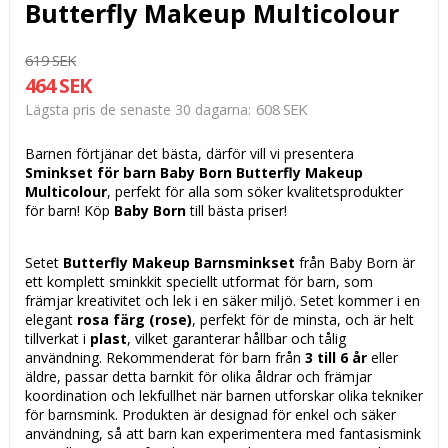
Butterfly Makeup Multicolour
619 SEK
464 SEK
608 SEK
Lägsta pris de senaste 30 dagarna
Barnen förtjänar det bästa, därför vill vi presentera
Sminkset för barn Baby Born Butterfly Makeup
Multicolour
, perfekt för alla som söker kvalitetsprodukter
för barn! Köp
Baby Born
till bästa priser!
Setet
Butterfly Makeup Barnsminkset
från Baby Born är
ett komplett sminkkit speciellt utformat för barn, som
främjar kreativitet och lek i en säker miljö. Setet kommer i en
elegant
rosa färg (rose)
, perfekt för de minsta, och är helt
tillverkat i
plast
, vilket garanterar hållbar och tålig
användning. Rekommenderat för barn från
3 till 6 år
eller
äldre, passar detta barnkit för olika åldrar och främjar
koordination och lekfullhet när barnen utforskar olika tekniker
för barnsmink. Produkten är designad för enkel och säker
användning, så att barn kan experimentera med fantasismink