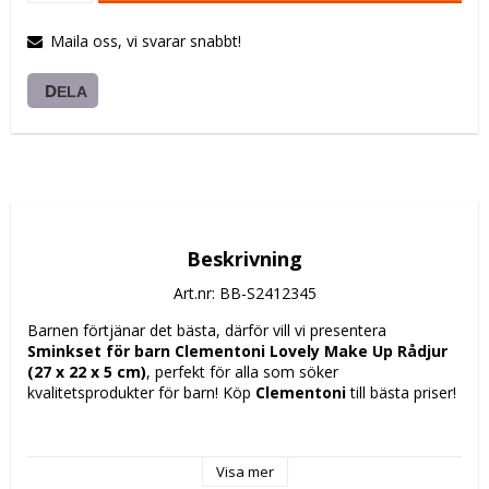
Maila oss, vi svarar snabbt!
DELA
Beskrivning
Art.nr: BB-S2412345
Barnen förtjänar det bästa, därför vill vi presentera 
Sminkset för barn Clementoni Lovely Make Up Rådjur 
(27 x 22 x 5 cm)
, perfekt för alla som söker 
kvalitetsprodukter för barn! Köp 
Clementoni
 till bästa priser!
Rekommenderad ålder: + 4 år
Design: Rådjur
Visa mer