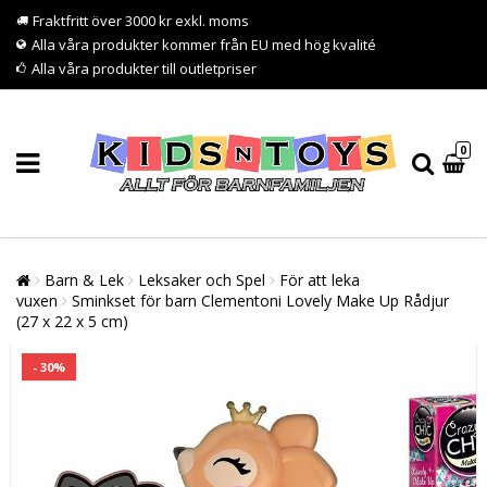
Fraktfritt över 3000 kr exkl. moms
Alla våra produkter kommer från EU med hög kvalité
Alla våra produkter till outletpriser
0
Barn & Lek
Leksaker och Spel
För att leka
vuxen
Sminkset för barn Clementoni Lovely Make Up Rådjur
(27 x 22 x 5 cm)
- 30%