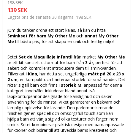
198 SEK
139 SEK
198 SEK
Lägsta pris de senaste 30 dagarna
¡Om du tänker ordna ett stort kalas, så kan du hitta
Sminkset för barn My Other Me
och
annat My Other
Me
till bästa pris, för att skapa en unik och festlig miljö!
Setet
Set de Maquillaje Infantil
från märket
My Other Me
är ett kit speciellt utformat för barn från
3 år
, perfekt för att
säkert och kontrollerat introducera dem till sminkvärlden.
Tillverkat i
Kina
, har detta set ungefärliga
mått på 20 x 23 x
2 cm
, en kompakt och hanterbar storlek för små händer. Det
riktar sig till barn och finns i
storlek M
, anpassad för denna
kategori. Innehållet inkluderar bland annat två
läppkonturpennor designade för känslig hud och säker
användning för de minsta, vilket garanterar en bekväm och
lämplig upplevelse för lärande. Den pärlemorskimrande
finishen ger en speciell och omsorgsfull touch som kan
hjälpa barn att vänja sig vid olika texturer och färger inom
smink. Setet kombinerar praktisk design med barnanpassade
funktioner och bidrar till att utveckla barns kreativitet och