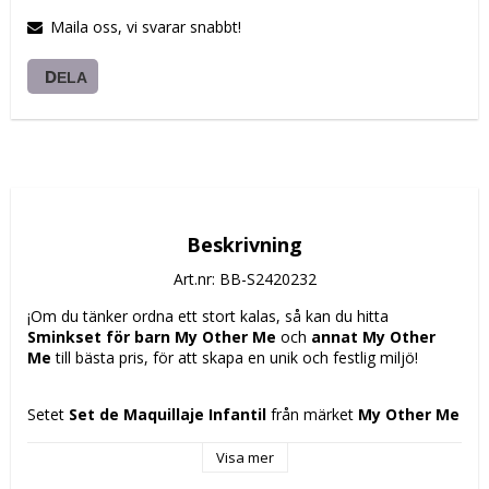
Maila oss, vi svarar snabbt!
DELA
Beskrivning
Art.nr: BB-S2420232
¡Om du tänker ordna ett stort kalas, så kan du hitta 
Sminkset för barn My Other Me
 och 
annat My Other 
Me
 till bästa pris, för att skapa en unik och festlig miljö!
Setet 
Set de Maquillaje Infantil
 från märket 
My Other Me
är ett kit speciellt utformat för barn från 
3 år
, perfekt för att 
säkert och kontrollerat introducera dem till sminkvärlden. 
Visa mer
Tillverkat i 
Kina
, har detta set ungefärliga 
mått på 20 x 23 x 