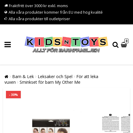
Fraktfritt över 3000 kr exkl. moms
Alla våra produkter kommer från EU med hög kvalité
Alla våra produkter till outletpriser
0
Barn & Lek
Leksaker och Spel
För att leka
vuxen
Sminkset för barn My Other Me
- 30%