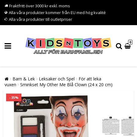
Fraktfritt över 3000 kr exkl. moms
Alla våra produkter kommer från EU med hög kvalité
Alla våra produkter till outletpriser
0
Barn & Lek
Leksaker och Spel
För att leka
vuxen
Sminkset My Other Me Blå Clown (24 x 20 cm)
- 35%