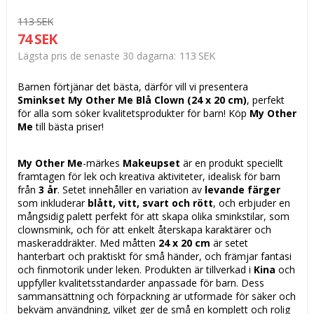
113 SEK
74 SEK
113 SEK
Lägsta pris de senaste 30 dagarna
Barnen förtjänar det bästa, därför vill vi presentera
Sminkset My Other Me Blå Clown (24 x 20 cm)
, perfekt
för alla som söker kvalitetsprodukter för barn! Köp
My Other
Me
till bästa priser!
My Other Me
-märkes
Makeupset
är en produkt speciellt
framtagen för lek och kreativa aktiviteter, idealisk för barn
från
3 år
. Setet innehåller en variation av
levande färger
som inkluderar
blått, vitt, svart och rött
, och erbjuder en
mångsidig palett perfekt för att skapa olika sminkstilar, som
clownsmink, och för att enkelt återskapa karaktärer och
maskeraddräkter. Med måtten
24 x 20 cm
är setet
hanterbart och praktiskt för små händer, och främjar fantasi
och finmotorik under leken. Produkten är tillverkad i
Kina
och
uppfyller kvalitetsstandarder anpassade för barn. Dess
sammansättning och förpackning är utformade för säker och
bekväm användning, vilket ger de små en komplett och rolig