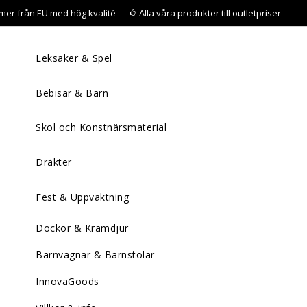
mer från EU med hög kvalité
Alla våra produkter till outletpriser
Leksaker & Spel
Bebisar & Barn
Skol och Konstnärsmaterial
Dräkter
Fest & Uppvaktning
Dockor & Kramdjur
Barnvagnar & Barnstolar
InnovaGoods