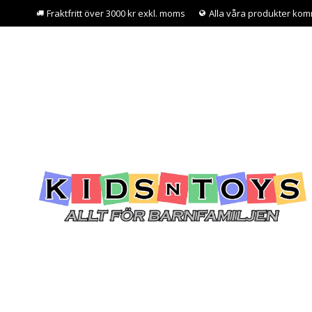
Fraktfritt över 3000 kr exkl. moms
Alla våra produkter kom