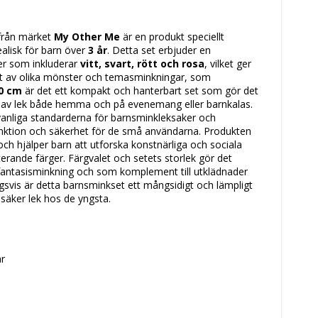
från märket
My Other Me
är en produkt speciellt
ealisk för barn över
3 år
. Detta set erbjuder en
er som inkluderar
vitt, svart, rött och rosa
, vilket ger
et av olika mönster och temasminkningar, som
20 cm
är det ett kompakt och hanterbart set som gör det
ta av lek både hemma och på evenemang eller barnkalas.
vanliga standarderna för barnsminkleksaker och
unktion och säkerhet för de små användarna. Produkten
och hjälper barn att utforska konstnärliga och sociala
rande färger. Färgvalet och setets storlek gör det
 fantasisminkning och som komplement till utklädnader
svis är detta barnsminkset ett mångsidigt och lämpligt
h säker lek hos de yngsta.
r