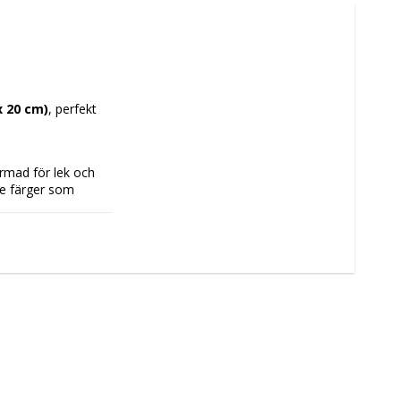
 20 cm)
, perfekt 
ormad för lek och 
e färger som 
olika mönster och 
anterbart set som 
nkalas. Tillverkat 
ra balans mellan 
k, och hjälper 
r. Färgvalet och 
ment till 
och lämpligt val 