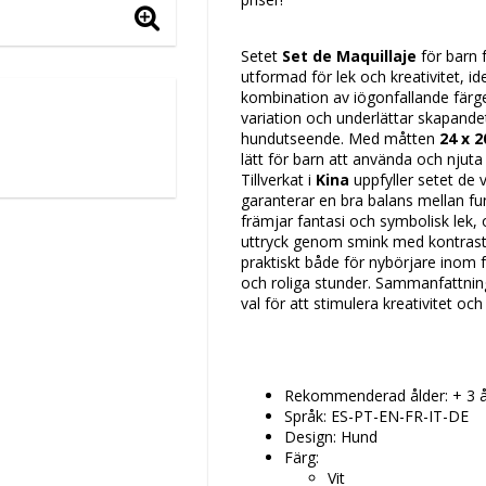
Setet
Set de Maquillaje
för barn 
utformad för lek och kreativitet, id
kombination av iögonfallande färg
variation och underlättar skapand
hundutseende. Med måtten
24 x 
lätt för barn att använda och nju
Tillverkat i
Kina
uppfyller setet de 
garanterar en bra balans mellan f
främjar fantasi och symbolisk lek, 
uttryck genom smink med kontraste
praktiskt både för nybörjare inom
och roliga stunder. Sammanfattning
val för att stimulera kreativitet oc
Rekommenderad ålder: + 3 å
Språk: ES-PT-EN-FR-IT-DE
Design: Hund
Färg:
Vit