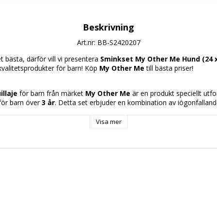
Beskrivning
Art.nr: BB-S2420207
 bästa, därför vill vi presentera 
Sminkset My Other Me Hund (24 x
kvalitetsprodukter för barn! Köp 
My Other Me
 till bästa priser!
llaje
 för barn från märket 
My Other Me
 är en produkt speciellt utf
 för barn över 
3 år
. Detta set erbjuder en kombination av iögonfalland
art, rött och rosa
, vilket ger variation och underlättar skapandet av 
som hundutseende. Med måtten 
24 x 20 cm
 är det ett kompakt och h
Visa mer
rn att använda och njuta av lek både hemma och på evenemang eller bar
tet de vanliga standarderna för barnsminkleksaker och garanterar en b
et för de små användarna. Produkten främjar fantasi och symbolisk le
onstnärliga och sociala uttryck genom smink med kontrasterande färge
det praktiskt både för nybörjare inom fantasisminkning och som komple
iga stunder. Sammanfattningsvis är detta barnsminkset ett mångsidigt 
eativitet och säker lek hos de yngsta.