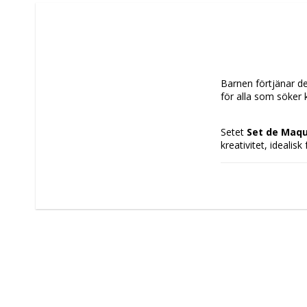
Barnen förtjänar det
för alla som söker 
Setet 
Set de Maqui
kreativitet, idealisk
inkluderar 
vitt, sv
temasminkningar, 
gör det lätt för ba
i 
Kina
 uppfyller se
funktion och säkerh
barn att utforska k
setets storlek gör 
utklädnader och rol
för att stimulera kr