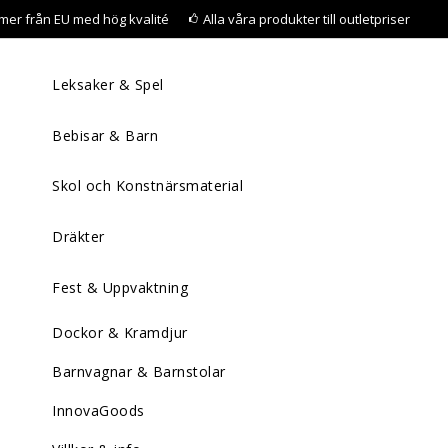
mer från EU med hög kvalité
Alla våra produkter till outletpriser
Leksaker & Spel
Bebisar & Barn
Skol och Konstnärsmaterial
Dräkter
Fest & Uppvaktning
Dockor & Kramdjur
Barnvagnar & Barnstolar
InnovaGoods