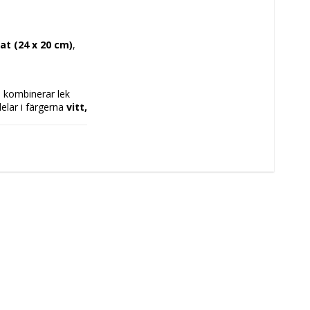
t (24 x 20 cm)
, 
!
 kombinerar lek 
delar i färgerna 
vitt, 
-stil, perfekt för rollspel och temalekar för barn. Tillverkat i 
 och funktionell 
rnen kan uttrycka 
h 
 praktisk och 
ek och kreativitet 