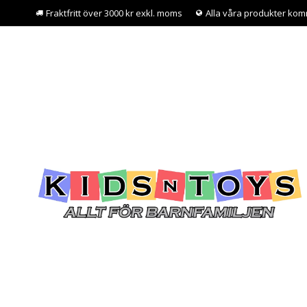
Fraktfritt över 3000 kr exkl. moms
Alla våra produkter kom