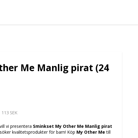
her Me Manlig pirat (24
113 SEK
vill vi presentera
Sminkset My Other Me Manlig pirat
 söker kvalitetsprodukter för barn! Köp
My Other Me
till