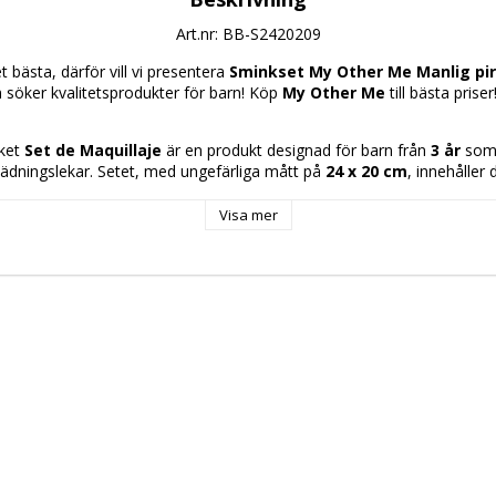
Art.nr: BB-S2420209
 bästa, därför vill vi presentera 
Sminkset My Other Me Manlig pira
m söker kvalitetsprodukter för barn! Köp 
My Other Me
 till bästa priser
ket 
Set de Maquillaje
 är en produkt designad för barn från 
3 år
 som
klädningslekar. Setet, med ungefärliga mått på 
24 x 20 cm
, innehåller 
m möjliggör att skapa en 
pirat
orlek M
 som passar standard barnstorlekar och garanterar en bekväm
Visa mer
färgerna förstärker dräktens äkthet och ger visuell variation så att ba
ar viktiga egenskaper för barnunderhållning och uppfyller säkerhets- oc
för produkter avsedda för denna åldersgrupp. Sammanlagt är detta en
ör att komplettera små barns utklädningskläder och främja symbolisk l
tvecklingsanpassat sätt.
 Inte
x 20 cm
g pirat