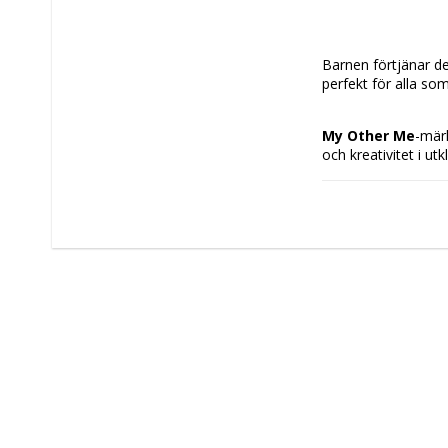
Barnen förtjänar det
perfekt för alla so
My Other Me
-mär
och kreativitet i ut
svart och rött
 so
Kina
, har det en 
st
passform. De valda 
sin fantasi. Setet h
användbarhetskrav 
mångsidig produkt f
på ett säkert och u
Batteridriven:
Mått ca: 24 
Modell: Manli
Färg: 