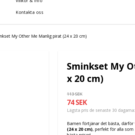
Villkor & info
Kontakta oss
nkset My Other Me Manlig pirat (24 x 20 cm)
Sminkset My Ot
x 20 cm)
113 SEK
74 SEK
Lägsta pris de senaste 30 dagarna
Barnen förtjänar det bästa, därför 
(24 x 20 cm)
, perfekt för alla som
bästa priser!