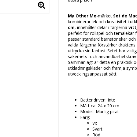
My Other Me
-märket
Set de Maq
kombinerar lek och kreativitet i ut
cm
, innehåller delar i färgerna
vitt
perfekt för rollspel och temalekar fö
passar standard barnstorlekar och
valda färgerna förstärker dräktens 
uttrycka sin fantasi. Setet har vik
säkerhets- och användbarhetskrav 
Sammanlagt är detta en praktisk o
utklädningskläder och främja symbol
utvecklingsanpassat sätt.
Batteridriven: Inte
Mått ca: 24 x 20 cm
Modell: Manlig pirat
Färg:
Vit
Svart
Röd