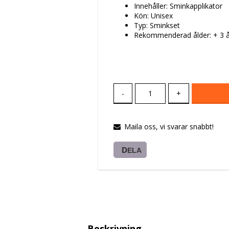
Innehåller: Sminkapplikator
Kön: Unisex
Typ: Sminkset
Rekommenderad ålder: + 3 å
-
+
Maila oss, vi svarar snabbt!
DELA
Beskrivning