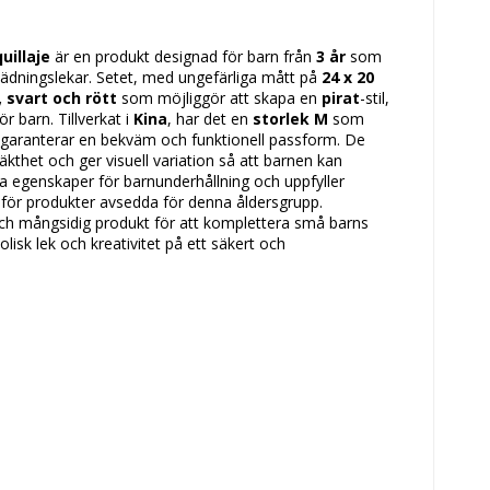
uillaje
är en produkt designad för barn från
3 år
som
klädningslekar. Setet, med ungefärliga mått på
24 x 20
, svart och rött
som möjliggör att skapa en
pirat
-stil,
r barn. Tillverkat i
Kina
, har det en
storlek M
som
 garanterar en bekväm och funktionell passform. De
äkthet och ger visuell variation så att barnen kan
tiga egenskaper för barnunderhållning och uppfyller
för produkter avsedda för denna åldersgrupp.
ch mångsidig produkt för att komplettera små barns
isk lek och kreativitet på ett säkert och