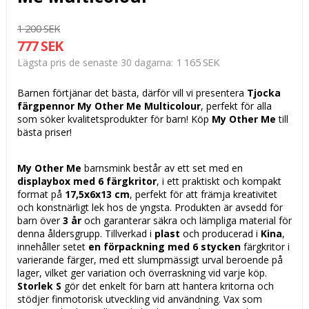
1 200 SEK
777 SEK
1 165 SEK
Lägsta pris de senaste 30 dagarna
Barnen förtjänar det bästa, därför vill vi presentera
Tjocka
färgpennor My Other Me Multicolour
, perfekt för alla
som söker kvalitetsprodukter för barn! Köp
My Other Me
till
bästa priser!
My Other Me
barnsmink består av ett set med en
displaybox med 6 färgkritor
, i ett praktiskt och kompakt
format på
17,5x6x13 cm
, perfekt för att främja kreativitet
och konstnärligt lek hos de yngsta. Produkten är avsedd för
barn över
3 år
och garanterar säkra och lämpliga material för
denna åldersgrupp. Tillverkad i
plast
och producerad i
Kina
,
innehåller setet
en förpackning med 6 stycken
färgkritor i
varierande färger, med ett slumpmässigt urval beroende på
lager, vilket ger variation och överraskning vid varje köp.
Storlek S
gör det enkelt för barn att hantera kritorna och
stödjer finmotorisk utveckling vid användning. Vax som