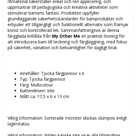
ritmaterial säkerställer enkel och ren applicering, och
uppmuntrar till pedagogiska och kreativa aktiviteter som
stimulerar barnens fantasi. Produkten uppfyller
grundläggande säkerhetsstandarder för barnprodukter och
erbjuder ett tillgängligt och funktionellt alternativ som främjar
konst och kontrollerad lek. Sammanfattningsvis är denna
färgglada kritlåda från
My Other Me
en praktisk lösning för
att introducera barn till teckning och färgläggning, med fokus
på säkerhet, variation och bekvämlighet för dagligt bruk.
Innehåller: Tjocka färgpennor x 6
Typ: Tjocka färgpennor
Färg: Multicolour
Batteridriven: Inte
Mått ca: 17,5 x 6 x 13 cm
Viktig information: Sorterade mönster skickas slumpvis enligt
lagerstatus.
Viktig information: Bilden kanske inte visar alla tillgängliga