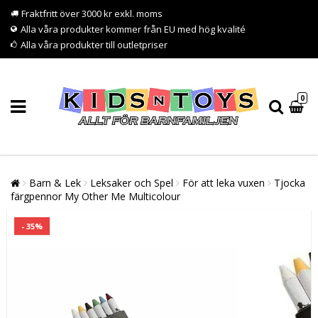
Fraktfritt över 3000 kr exkl. moms
Alla våra produkter kommer från EU med hög kvalité
Alla våra produkter till outletpriser
0
Barn & Lek
Leksaker och Spel
För att leka vuxen
Tjocka
färgpennor My Other Me Multicolour
- 35%