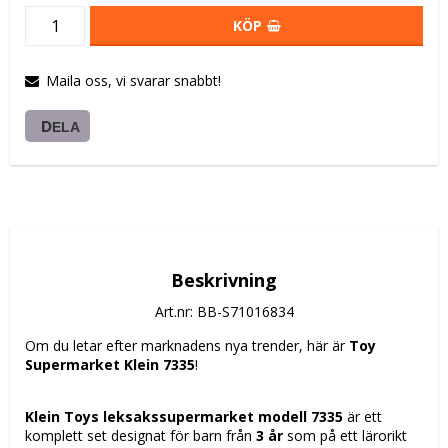
KÖP
Maila oss, vi svarar snabbt!
DELA
Beskrivning
Art.nr: BB-S71016834
Om du letar efter marknadens nya trender, här är 
Toy 
Supermarket Klein 7335
!
Klein Toys leksakssupermarket modell 7335
 är ett 
komplett set designat för barn från 
3 år
 som på ett lärorikt 