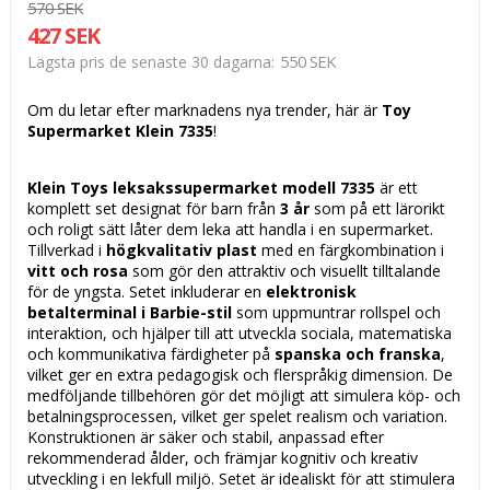
570 SEK
427 SEK
550 SEK
Lägsta pris de senaste 30 dagarna
Om du letar efter marknadens nya trender, här är
Toy
Supermarket Klein 7335
!
Klein Toys leksakssupermarket modell 7335
är ett
komplett set designat för barn från
3 år
som på ett lärorikt
och roligt sätt låter dem leka att handla i en supermarket.
Tillverkad i
högkvalitativ plast
med en färgkombination i
vitt och rosa
som gör den attraktiv och visuellt tilltalande
för de yngsta. Setet inkluderar en
elektronisk
betalterminal i Barbie-stil
som uppmuntrar rollspel och
interaktion, och hjälper till att utveckla sociala, matematiska
och kommunikativa färdigheter på
spanska och franska
,
vilket ger en extra pedagogisk och flerspråkig dimension. De
medföljande tillbehören gör det möjligt att simulera köp- och
betalningsprocessen, vilket ger spelet realism och variation.
Konstruktionen är säker och stabil, anpassad efter
rekommenderad ålder, och främjar kognitiv och kreativ
utveckling i en lekfull miljö. Setet är idealiskt för att stimulera