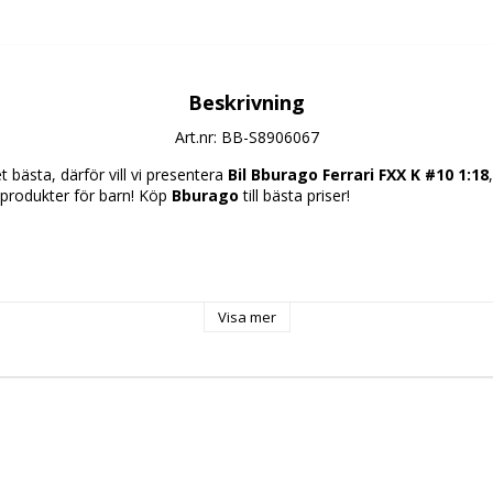
Beskrivning
Art.nr: BB-S8906067
 bästa, därför vill vi presentera 
Bil Bburago Ferrari FXX K #10 1:18
produkter för barn! Köp 
Bburago
 till bästa priser!
Visa mer
utgåva
litet
d ålder: + 3 år
 7 x 12 cm