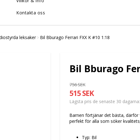
Villkor & info
Kontakta oss
diostyrda leksaker
Bil Bburago Ferrari FXX K #10 1:18
Bil Bburago Fer
756 SEK
515 SEK
Lägsta pris de senaste 30 dagarna
Barnen förtjänar det bästa, därför 
perfekt för alla som söker kvalite
Typ: Bil