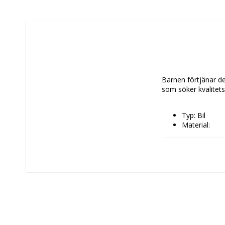
Barnen förtjänar det
som söker kvalitets
Typ: Bil
Material: 
Metall
Plast
Egenskaper: 
Samlar
Hög kva
Rekommendera
Stege: 1:18
Mått ca: 27 x