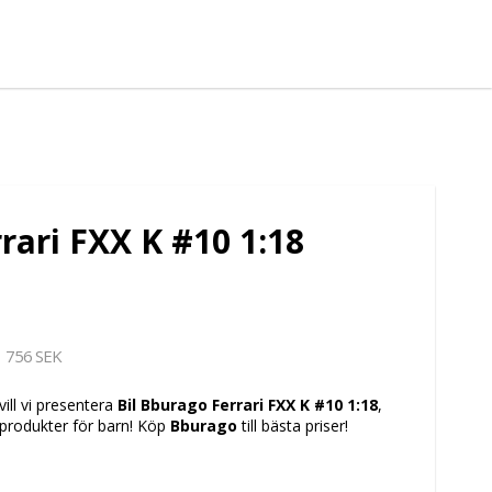
rari FXX K #10 1:18
756 SEK
vill vi presentera
Bil Bburago Ferrari FXX K #10 1:18
,
tsprodukter för barn! Köp
Bburago
till bästa priser!