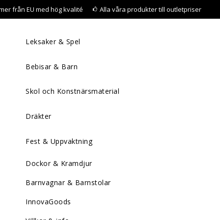
mer från EU med hög kvalité
Alla våra produkter till outletpriser
Leksaker & Spel
Bebisar & Barn
Skol och Konstnärsmaterial
Dräkter
Fest & Uppvaktning
Dockor & Kramdjur
Barnvagnar & Barnstolar
InnovaGoods