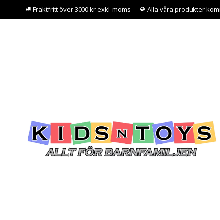
Fraktfritt över 3000 kr exkl. moms
Alla våra produkter kom