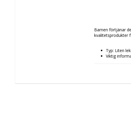
Barnen förtjänar det
kvalitetsprodukter 
Typ: Liten lek
Viktig informa
Sortera
Bilden 
Antal: 1 antal
Material: Met
Rekommendera