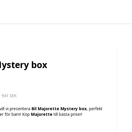
Mystery box
941 SEK
vill vi presentera
Bil Majorette Mystery box
, perfekt
ter för barn! Köp
Majorette
till bästa priser!