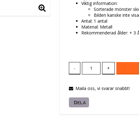
Viktig information:
Sorterade mönster skic
Bilden kanske inte visar
Antal: 1 antal
Material: Metall
Rekommenderad ålder: + 3 å
-
+
Maila oss, vi svarar snabbt!
DELA