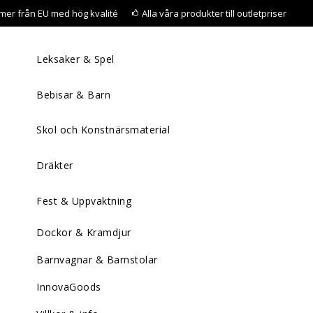
mer från EU med hög kvalité
Alla våra produkter till outletpriser
Leksaker & Spel
Bebisar & Barn
Skol och Konstnärsmaterial
Dräkter
Fest & Uppvaktning
Dockor & Kramdjur
Barnvagnar & Barnstolar
InnovaGoods