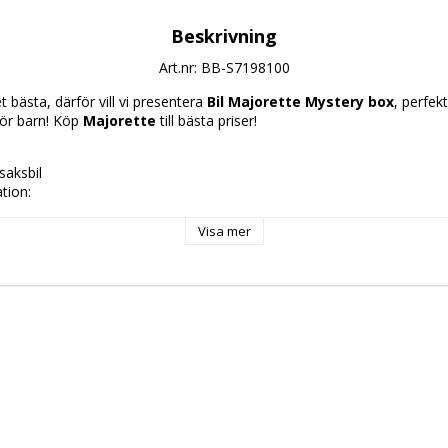
Beskrivning
Art.nr: BB-S7198100
 bästa, därför vill vi presentera 
Bil Majorette Mystery box
, perfek
för barn! Köp 
Majorette
 till bästa priser!
saksbil
tion: 
de mönster skickas slumpvis enligt lagerstatus
kanske inte visar alla tillgängliga modeller
Visa mer
all
d ålder: + 3 år