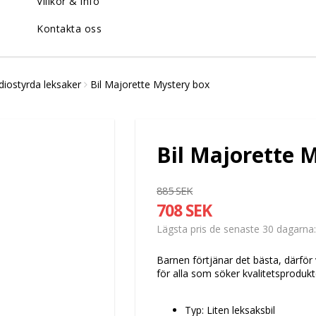
Villkor & info
Kontakta oss
diostyrda leksaker
Bil Majorette Mystery box
Bil Majorette 
885 SEK
708 SEK
Lägsta pris de senaste 30 dagarna
Barnen förtjänar det bästa, därför 
för alla som söker kvalitetsproduk
Typ: Liten leksaksbil