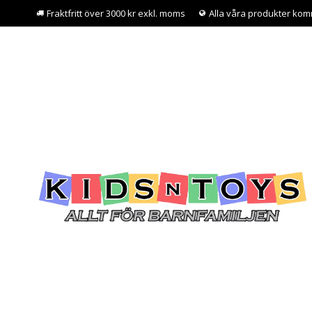
Fraktfritt över 3000 kr exkl. moms
Alla våra produkter kom