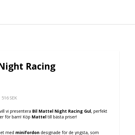
Night Racing
516 SEK
vill vi presentera
Bil Mattel Night Racing Gul
, perfekt
ter för barn! Köp
Mattel
till bästa priser!
 set med
minifordon
designade för de yngsta, som