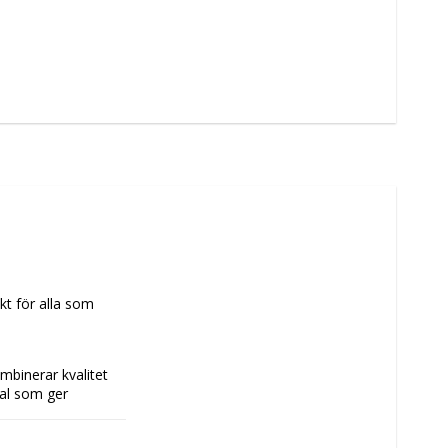
kt för alla som 
binerar kvalitet 
al som ger 
kommenderad ålder 
ll visuell effekt vid 