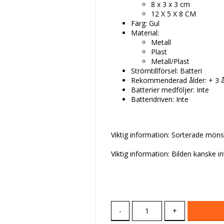
8 x 3 x 3 cm
12 X 5 X 8 CM
Färg: Gul
Material:
Metall
Plast
Metall/Plast
Strömtillförsel: Batteri
Rekommenderad ålder: + 3 å
Batterier medföljer: Inte
Batteridriven: Inte
Viktig information: Sorterade mönst
Viktig information: Bilden kanske int
-
+