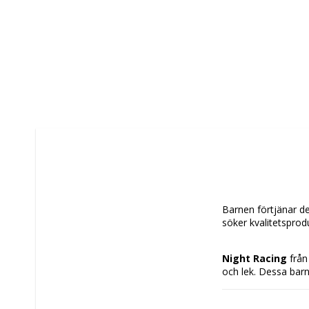
Barnen förtjänar det
söker kvalitetsprod
Night Racing
 från
och lek. Dessa barnf
hållbarhet och en 
för produkten. Dera