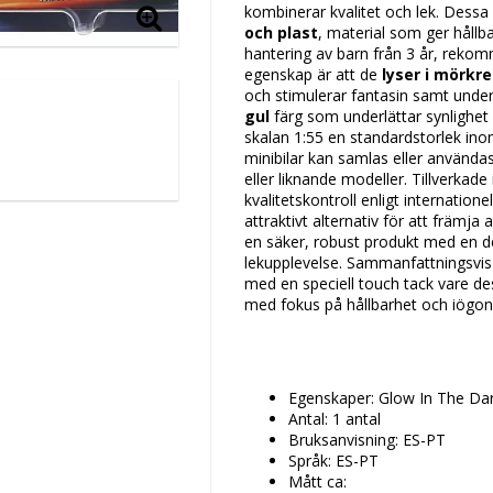
kombinerar kvalitet och lek. Dessa 
och plast
, material som ger håll
hantering av barn från 3 år, rekom
egenskap är att de
lyser i mörkre
och stimulerar fantasin samt underhå
gul
färg som underlättar synlighe
skalan 1:55 en standardstorlek ino
minibilar kan samlas eller använd
eller liknande modeller. Tillverkade 
kvalitetskontroll enligt internation
attraktivt alternativ för att främja
en säker, robust produkt med en 
lekupplevelse. Sammanfattningsvis 
med en speciell touch tack vare de
med fokus på hållbarhet och iögon
Egenskaper: Glow In The Da
Antal: 1 antal
Bruksanvisning: ES-PT
Språk: ES-PT
Mått ca: