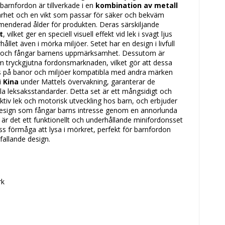
barnfordon är tillverkade i en
kombination av metall
barhet och en vikt som passar för säker och bekväm
menderad ålder för produkten. Deras särskiljande
t
, vilket ger en speciell visuell effekt vid lek i svagt ljus
llet även i mörka miljöer. Setet har en design i livfull
t och fångar barnens uppmärksamhet. Dessutom är
m tryckgjutna fordonsmarknaden, vilket gör att dessa
as på banor och miljöer kompatibla med andra märken
i
Kina
under Mattels övervakning, garanterar de
ella leksaksstandarder. Detta set är ett mångsidigt och
 aktiv lek och motorisk utveckling hos barn, och erbjuder
design som fångar barns intresse genom en annorlunda
är det ett funktionellt och underhållande minifordonsset
ss förmåga att lysa i mörkret, perfekt för barnfordon
fallande design.
rk