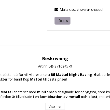
Maila oss, vi svarar snabbt!
DELA
Beskrivning
Art.nr: BB-S71024579
 bästa, därför vill vi presentera 
Bil Mattel Night Racing  Gul
, perfe
ukter för barn! Köp 
Mattel
 till bästa priser!
 
Mattel
 är ett set med 
minifordon
 designade för de yngsta, som kom
ordon är tillverkade i en 
kombination av metall och plast
, materi
vikt som passar för säker och bekväm hantering av barn från 3 år, re
s särskiljande egenskap är att de 
lyser i mörkret
, vilket ger en specie
Visa mer