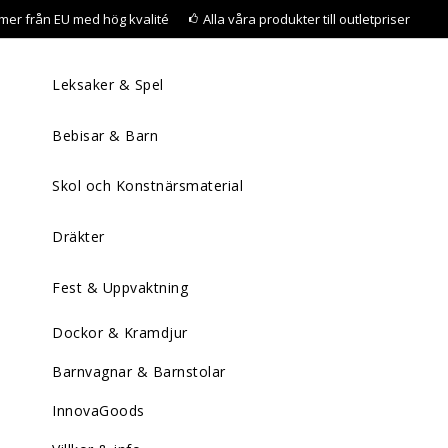
mer från EU med hög kvalité
Alla våra produkter till outletpriser
Leksaker & Spel
Bebisar & Barn
Skol och Konstnärsmaterial
Dräkter
Fest & Uppvaktning
Dockor & Kramdjur
Barnvagnar & Barnstolar
InnovaGoods