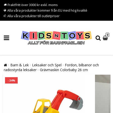
Fraktfritt över 3000 kr exkl. moms
Alla våra produkter kommer från EU med hög kvalité
Alla våra produkter till outletpriser
0
Barn & Lek
Leksaker och Spel
Fordon, bilbanor och
radiostyrda leksaker
Grävmaskin Colorbaby 26 cm
- 34%