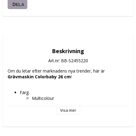
DELA
Beskrivning
Art.nr: BB-S2455220
Om du letar efter marknadens nya trender, här är 
Grävmaskin Colorbaby 26 cm
!
Färg: 
Multicolour
Gul
Mått ca: 26 cm
Visa mer
Rekommenderad ålder: + 3 år