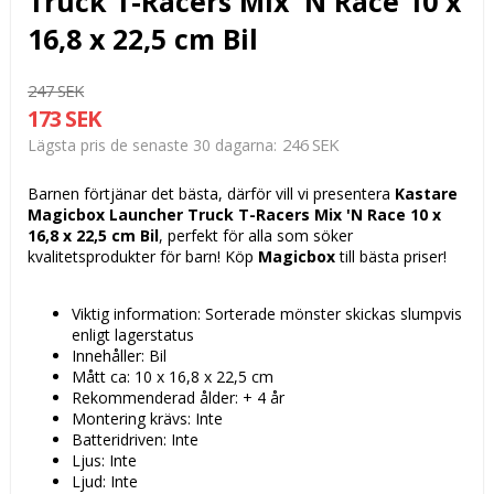
Truck T-Racers Mix 'N Race 10 x
16,8 x 22,5 cm Bil
247 SEK
173 SEK
246 SEK
Lägsta pris de senaste 30 dagarna
Barnen förtjänar det bästa, därför vill vi presentera
Kastare
Magicbox Launcher Truck T-Racers Mix 'N Race 10 x
16,8 x 22,5 cm Bil
, perfekt för alla som söker
kvalitetsprodukter för barn! Köp
Magicbox
till bästa priser!
Viktig information: Sorterade mönster skickas slumpvis
enligt lagerstatus
Innehåller: Bil
Mått ca: 10 x 16,8 x 22,5 cm
Rekommenderad ålder: + 4 år
Montering krävs: Inte
Batteridriven: Inte
Ljus: Inte
Ljud: Inte