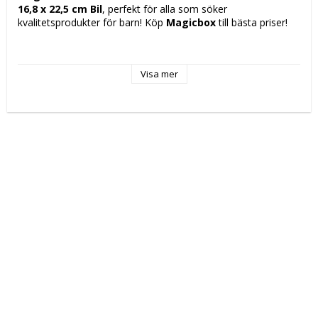
16,8 x 22,5 cm Bil
, perfekt för alla som söker 
kvalitetsprodukter för barn! Köp 
Magicbox
 till bästa priser!
Viktig information: Sorterade mönster skickas slumpvis 
enligt lagerstatus
Visa mer
Innehåller: Bil
Mått ca: 10 x 16,8 x 22,5 cm
Rekommenderad ålder: + 4 år
Montering krävs: Inte
Batteridriven: Inte
Ljus: Inte
Ljud: Inte