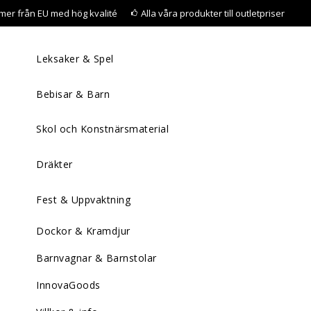
mer från EU med hög kvalité
Alla våra produkter till outletpriser
Leksaker & Spel
Bebisar & Barn
Skol och Konstnärsmaterial
Dräkter
Fest & Uppvaktning
Dockor & Kramdjur
Barnvagnar & Barnstolar
InnovaGoods