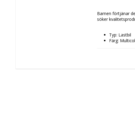
Barnen förtjänar det
söker kvalitetsprod
Typ: Lastbil
Färg: Multico
Egenskaper: 
Funktioner: L