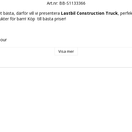
Art.nr: BB-S1133366
 bästa, därför vill vi presentera 
Lastbil Construction Truck
, perfek
ukter för barn! Köp 
 till bästa priser!
lour
med ljud
jus
Visa mer