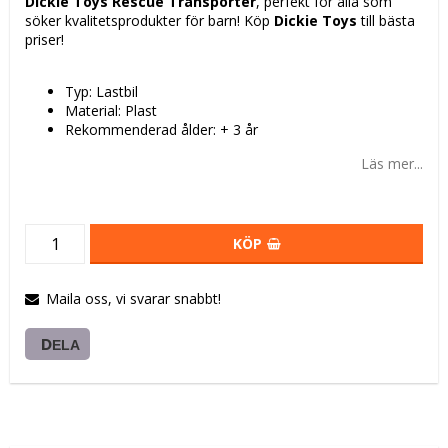
Dickie Toys Rescue Transporter
, perfekt för alla som
söker kvalitetsprodukter för barn! Köp
Dickie Toys
till bästa
priser!
Typ: Lastbil
Material: Plast
Rekommenderad ålder: + 3 år
Läs mer...
KÖP
Maila oss, vi svarar snabbt!
DELA