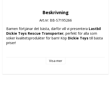
Beskrivning
Art.nr: BB-S7195266
Barnen förtjänar det bästa, därför vill vi presentera 
Lastbil 
Dickie Toys Rescue Transporter
, perfekt för alla som 
söker kvalitetsprodukter för barn! Köp 
Dickie Toys
 till bästa 
priser!
Typ: Lastbil
Material: Plast
Visa mer
Rekommenderad ålder: + 3 år