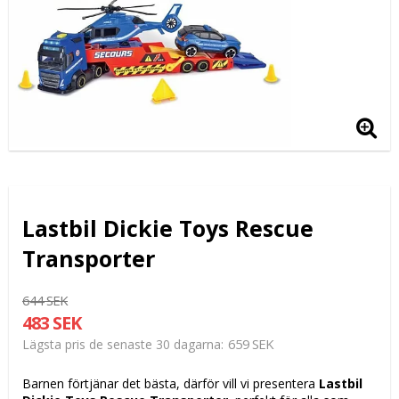
Lastbil Dickie Toys Rescue
Transporter
644 SEK
483 SEK
659 SEK
Lägsta pris de senaste 30 dagarna
Barnen förtjänar det bästa, därför vill vi presentera
Lastbil