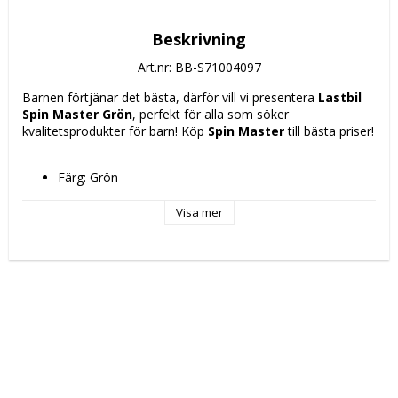
Beskrivning
Art.nr: BB-S71004097
Barnen förtjänar det bästa, därför vill vi presentera 
Lastbil 
Spin Master Grön
, perfekt för alla som söker 
kvalitetsprodukter för barn! Köp 
Spin Master
 till bästa priser!
Färg: Grön
Material: Plast
Språk: Engelska
Visa mer
Rekommenderad ålder: + 3 år
Bruksanvisning: spanska