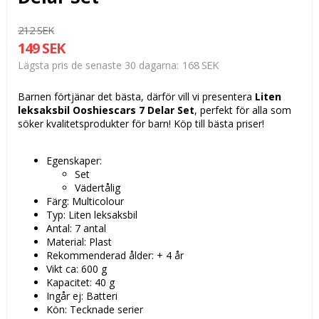
212 SEK
149 SEK
168 SEK
Lägsta pris de senaste 30 dagarna
Barnen förtjänar det bästa, därför vill vi presentera
Liten
leksaksbil Ooshiescars 7 Delar Set
, perfekt för alla som
söker kvalitetsprodukter för barn! Köp
till bästa priser!
Egenskaper:
Set
Vädertålig
Färg: Multicolour
Typ: Liten leksaksbil
Antal: 7 antal
Material: Plast
Rekommenderad ålder: + 4 år
Vikt ca: 600 g
Kapacitet: 40 g
Ingår ej: Batteri
Kön: Tecknade serier