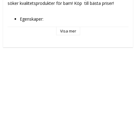
söker kvalitetsprodukter för barn! Köp 
 till bästa priser!
Egenskaper: 
Set
Vädertålig
Visa mer
Färg: Multicolour
Typ: Liten leksaksbil
Antal: 7 antal
Material: Plast
Rekommenderad ålder: + 4 år
Vikt ca: 600 g
Kapacitet: 40 g
Ingår ej: Batteri
Kön: Tecknade serier