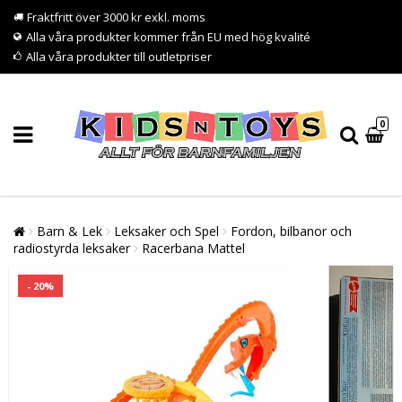
Fraktfritt över 3000 kr exkl. moms
Alla våra produkter kommer från EU med hög kvalité
Alla våra produkter till outletpriser
0
Barn & Lek
Leksaker och Spel
Fordon, bilbanor och
radiostyrda leksaker
Racerbana Mattel
- 20%