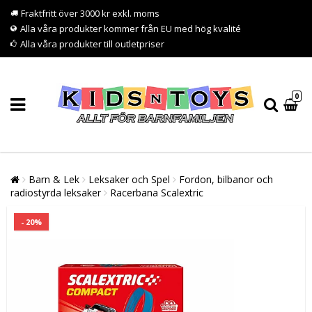
Fraktfritt över 3000 kr exkl. moms
Alla våra produkter kommer från EU med hög kvalité
Alla våra produkter till outletpriser
0
Barn & Lek
Leksaker och Spel
Fordon, bilbanor och
radiostyrda leksaker
Racerbana Scalextric
- 20%