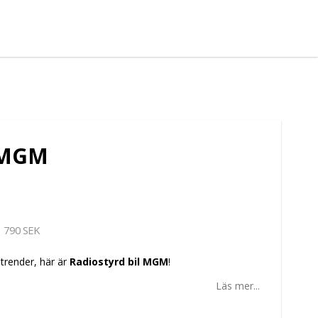
l MGM
790 SEK
trender, här är
Radiostyrd bil MGM
!
Läs mer...