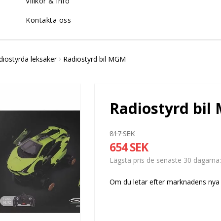
Villkor & info
Kontakta oss
diostyrda leksaker
Radiostyrd bil MGM
Radiostyrd bi
817 SEK
654 SEK
Lägsta pris de senaste 30 dagarna
Om du letar efter marknadens nya 