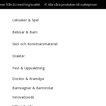
mer från EU med hög kvalité
Alla våra produkter till outletpriser
Leksaker & Spel
Bebisar & Barn
Skol och Konstnärsmaterial
Dräkter
Fest & Uppvaktning
Dockor & Kramdjur
Barnvagnar & Barnstolar
InnovaGoods