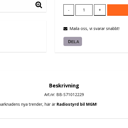
-
+
Maila oss, vi svarar snabbt!
DELA
Beskrivning
Art.nr: BB-S71012229
arknadens nya trender, här är 
Radiostyrd bil MGM
!