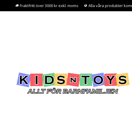
Fraktfritt över 3000 kr exkl. moms
Alla våra produkter kom