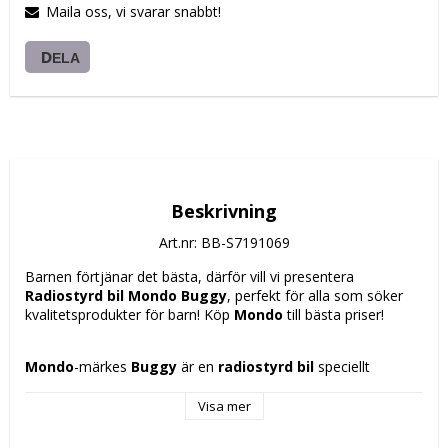
Maila oss, vi svarar snabbt!
DELA
Beskrivning
Art.nr: BB-S7191069
Barnen förtjänar det bästa, därför vill vi presentera 
Radiostyrd bil Mondo Buggy
, perfekt för alla som söker 
kvalitetsprodukter för barn! Köp 
Mondo
 till bästa priser!
Mondo
-märkes 
Buggy
 är en 
radiostyrd bil
 speciellt 
utformad för barn från 
3 år
, och erbjuder en dynamisk och 
säker lekupplevelse. Denna leksaksbil har en kompakt design 
Visa mer
med en längd på 
19 cm
 och är tillverkad av 
hållbar plast
som tål vanlig användning. Dess livfulla 
blå
 färg är attraktiv 