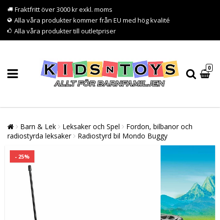
Fraktfritt över 3000 kr exkl. moms
Alla våra produkter kommer från EU med hög kvalité
Alla våra produkter till outletpriser
0
Barn & Lek
Leksaker och Spel
Fordon, bilbanor och
radiostyrda leksaker
Radiostyrd bil Mondo Buggy
- 25%