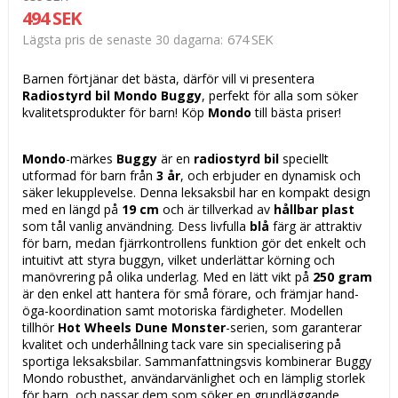
494 SEK
674 SEK
Lägsta pris de senaste 30 dagarna
Barnen förtjänar det bästa, därför vill vi presentera
Radiostyrd bil Mondo Buggy
, perfekt för alla som söker
kvalitetsprodukter för barn! Köp
Mondo
till bästa priser!
Mondo
-märkes
Buggy
är en
radiostyrd bil
speciellt
utformad för barn från
3 år
, och erbjuder en dynamisk och
säker lekupplevelse. Denna leksaksbil har en kompakt design
med en längd på
19 cm
och är tillverkad av
hållbar plast
som tål vanlig användning. Dess livfulla
blå
färg är attraktiv
för barn, medan fjärrkontrollens funktion gör det enkelt och
intuitivt att styra buggyn, vilket underlättar körning och
manövrering på olika underlag. Med en lätt vikt på
250 gram
är den enkel att hantera för små förare, och främjar hand-
öga-koordination samt motoriska färdigheter. Modellen
tillhör
Hot Wheels Dune Monster
-serien, som garanterar
kvalitet och underhållning tack vare sin specialisering på
sportiga leksaksbilar. Sammanfattningsvis kombinerar Buggy
Mondo robusthet, användarvänlighet och en lämplig storlek
för barn, och passar dem som söker en grundläggande