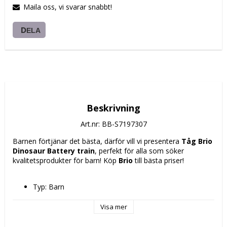
Maila oss, vi svarar snabbt!
DELA
Beskrivning
Art.nr: BB-S7197307
Barnen förtjänar det bästa, därför vill vi presentera 
Tåg Brio 
Dinosaur Battery train
, perfekt för alla som söker 
kvalitetsprodukter för barn! Köp 
Brio
 till bästa priser!
Typ: Barn
Färg: Multicolour
Material: Trä
Visa mer
Rekommenderad ålder: 
+ 3 år