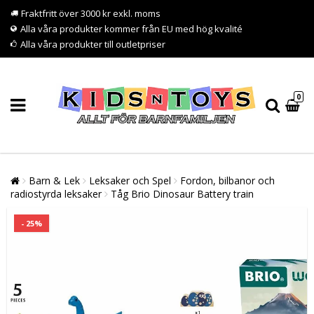
Fraktfritt över 3000 kr exkl. moms
Alla våra produkter kommer från EU med hög kvalité
Alla våra produkter till outletpriser
0
Barn & Lek
Leksaker och Spel
Fordon, bilbanor och
radiostyrda leksaker
Tåg Brio Dinosaur Battery train
- 25%