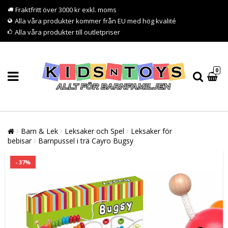
Fraktfritt över 3000 kr exkl. moms
Alla våra produkter kommer från EU med hög kvalité
Alla våra produkter till outletpriser
0
Barn & Lek
Leksaker och Spel
Leksaker för
bebisar
Barnpussel i trä Cayro Bugsy
- 37%