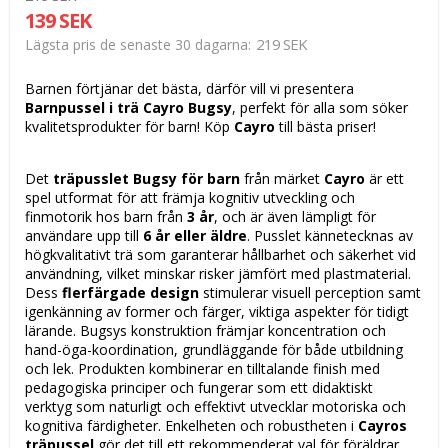
139 SEK
219 SEK
Lägsta pris de senaste 30 dagarna
Barnen förtjänar det bästa, därför vill vi presentera
Barnpussel i trä Cayro Bugsy
, perfekt för alla som söker
kvalitetsprodukter för barn! Köp
Cayro
till bästa priser!
Det
träpusslet Bugsy för barn
från märket
Cayro
är ett
spel utformat för att främja kognitiv utveckling och
finmotorik hos barn från
3 år
, och är även lämpligt för
användare upp till
6 år eller äldre
. Pusslet kännetecknas av
högkvalitativt trä som garanterar hållbarhet och säkerhet vid
användning, vilket minskar risker jämfört med plastmaterial.
Dess
flerfärgade design
stimulerar visuell perception samt
igenkänning av former och färger, viktiga aspekter för tidigt
lärande. Bugsys konstruktion främjar koncentration och
hand-öga-koordination, grundläggande för både utbildning
och lek. Produkten kombinerar en tilltalande finish med
pedagogiska principer och fungerar som ett didaktiskt
verktyg som naturligt och effektivt utvecklar motoriska och
kognitiva färdigheter. Enkelheten och robustheten i
Cayros
träpussel
gör det till ett rekommenderat val för föräldrar