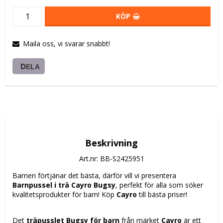
KÖP
Maila oss, vi svarar snabbt!
DELA
Beskrivning
Art.nr: BB-S2425951
Barnen förtjänar det bästa, därför vill vi presentera 
Barnpussel i trä Cayro Bugsy
, perfekt för alla som söker 
kvalitetsprodukter för barn! Köp 
Cayro
 till bästa priser!
Det 
träpusslet Bugsy för barn
 från märket 
Cayro
 är ett 