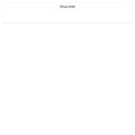
Rekommenderad ålder: + 3 månader
Innehåller: 6 djurfigurer
Visa mer
Typ: Lekmatta
Mått ca: 80 x 28 x 82 cm