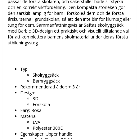
passar de första skolåren, och säkerställer både slitstyrka
och en korrekt viktfördelning. Den kompakta storleken gör
den särskilt lämplig för barn i förskoleåldern och de första
årskurserna i grundskolan, så att den inte blir för klumpig eller
tung för dem. Sammanfattningsvis är Saftas skolryggsäck
med Barbie 3D-design ett praktiskt och visuellt tilltalande val
för att komplettera barnens skolmaterial under deras första
utbildningssteg.
Typ:
Skolryggsäck
Barnryggsäck
Rekommenderad ålder: + 3 år
Design:
3D
Förskola
Färg: Rosa
Material:
EVA
Polyester 300D
Egenskaper: Upper handle