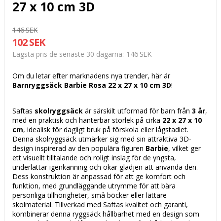
27 x 10 cm 3D
146 SEK
102 SEK
146 SEK
Lägsta pris de senaste 30 dagarna
Om du letar efter marknadens nya trender, här är
Barnryggsäck Barbie Rosa 22 x 27 x 10 cm 3D
!
Saftas
skolryggsäck
är särskilt utformad för barn från
3 år
,
med en praktisk och hanterbar storlek på cirka
22 x 27 x 10
cm
, idealisk för dagligt bruk på förskola eller lågstadiet.
Denna skolryggsäck utmärker sig med sin attraktiva 3D-
design inspirerad av den populära figuren
Barbie
, vilket ger
ett visuellt tilltalande och roligt inslag för de yngsta,
underlättar igenkänning och ökar glädjen att använda den.
Dess konstruktion är anpassad för att ge komfort och
funktion, med grundläggande utrymme för att bära
personliga tillhörigheter, små böcker eller lättare
skolmaterial. Tillverkad med Saftas kvalitet och garanti,
kombinerar denna ryggsäck hållbarhet med en design som