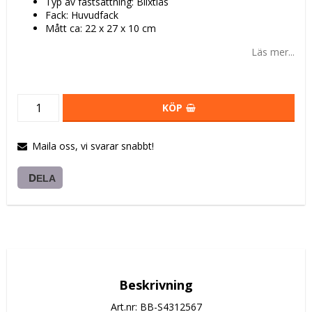
Typ av fastsättning: Blixtlås
Fack: Huvudfack
Mått ca: 22 x 27 x 10 cm
Läs mer...
KÖP
Maila oss, vi svarar snabbt!
DELA
Beskrivning
Art.nr: BB-S4312567