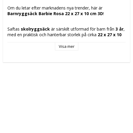
Om du letar efter marknadens nya trender, här är 
Barnryggsäck Barbie Rosa 22 x 27 x 10 cm 3D
!
Saftas 
skolryggsäck
 är särskilt utformad för barn från 
3 år
, 
med en praktisk och hanterbar storlek på cirka 
22 x 27 x 10 
cm
, idealisk för dagligt bruk på förskola eller lågstadiet. 
Denna skolryggsäck utmärker sig med sin attraktiva 3D-
Visa mer
design inspirerad av den populära figuren 
Barbie
, vilket ger 
ett visuellt tilltalande och roligt inslag för de yngsta, 
underlättar igenkänning och ökar glädjen att använda den. 
Dess konstruktion är anpassad för att ge komfort och 
funktion, med grundläggande utrymme för att bära 
personliga tillhörigheter, små böcker eller lättare 
skolmaterial. Tillverkad med Saftas kvalitet och garanti, 
kombinerar denna ryggsäck hållbarhet med en design som 
passar de första skolåren, och säkerställer både slitstyrka 
och en korrekt viktfördelning. Den kompakta storleken gör 
den särskilt lämplig för barn i förskoleåldern och de första 
årskurserna i grundskolan, så att den inte blir för klumpig eller 
tung för dem. Sammanfattningsvis är Saftas skolryggsäck 
med Barbie 3D-design ett praktiskt och visuellt tilltalande val 
för att komplettera barnens skolmaterial under deras första 