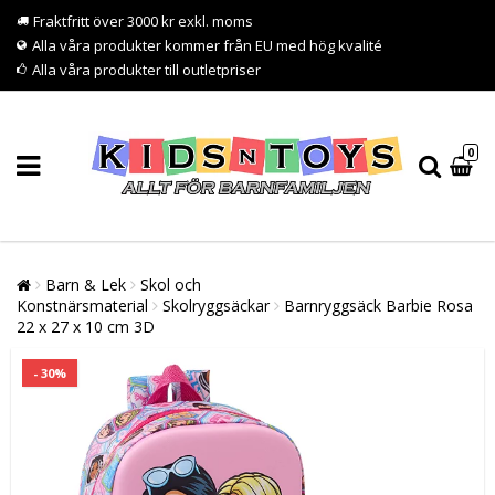
Fraktfritt över 3000 kr exkl. moms
Alla våra produkter kommer från EU med hög kvalité
Alla våra produkter till outletpriser
0
Barn & Lek
Skol och
Konstnärsmaterial
Skolryggsäckar
Barnryggsäck Barbie Rosa
22 x 27 x 10 cm 3D
- 30%