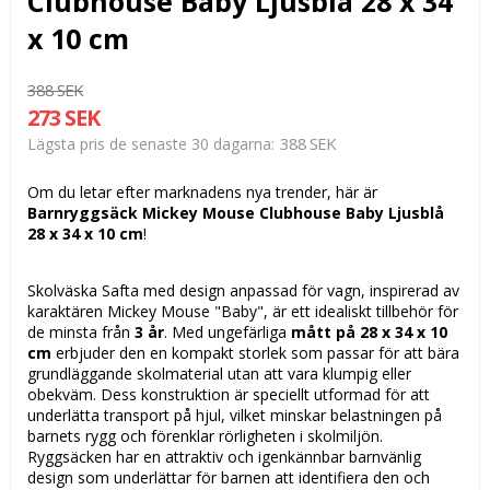
Clubhouse Baby Ljusblå 28 x 34
x 10 cm
388 SEK
273 SEK
388 SEK
Lägsta pris de senaste 30 dagarna
Om du letar efter marknadens nya trender, här är
Barnryggsäck Mickey Mouse Clubhouse Baby Ljusblå
28 x 34 x 10 cm
!
Skolväska Safta med design anpassad för vagn, inspirerad av
karaktären Mickey Mouse "Baby", är ett idealiskt tillbehör för
de minsta från
3 år
. Med ungefärliga
mått på 28 x 34 x 10
cm
erbjuder den en kompakt storlek som passar för att bära
grundläggande skolmaterial utan att vara klumpig eller
obekväm. Dess konstruktion är speciellt utformad för att
underlätta transport på hjul, vilket minskar belastningen på
barnets rygg och förenklar rörligheten i skolmiljön.
Ryggsäcken har en attraktiv och igenkännbar barnvänlig
design som underlättar för barnen att identifiera den och