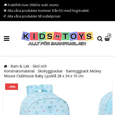
Fraktfritt över 3000 kr exkl. moms
Alla våra produkter kommer från EU med hög kvalité
Alla våra produkter till outletpriser
0
Barn & Lek
Skol och
Konstnärsmaterial
Skolryggsäckar
Barnryggsäck Mickey
Mouse Clubhouse Baby Ljusblå 28 x 34 x 10 cm
- 30%