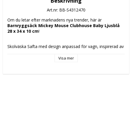
Beskrivning
Art.nr: BB-S4312470
Om du letar efter marknadens nya trender, här är 
Barnryggsäck Mickey Mouse Clubhouse Baby Ljusblå 
28 x 34 x 10 cm
!
Skolväska Safta med design anpassad för vagn, inspirerad av 
karaktären Mickey Mouse "Baby", är ett idealiskt tillbehör för 
de minsta från 
3 år
. Med ungefärliga 
mått på 28 x 34 x 10 
Visa mer
cm
 erbjuder den en kompakt storlek som passar för att bära 
grundläggande skolmaterial utan att vara klumpig eller 
obekväm. Dess konstruktion är speciellt utformad för att 
underlätta transport på hjul, vilket minskar belastningen på 
barnets rygg och förenklar rörligheten i skolmiljön. 
Ryggsäcken har en attraktiv och igenkännbar barnvänlig 
design som underlättar för barnen att identifiera den och 
tillför en rolig detalj i vardagen. Kombinationen av slitstarka 
material och format gör den lämplig för regelbunden 
användning med god hållbarhet, särskilt anpassad för att tåla 
barns aktiviteter. Denna skolväska, med sin anpassade 
funktion och passande mått, är praktisk och funktionell för 
små elevers dagliga bruk, och balanserar komfort, hållbarhet 