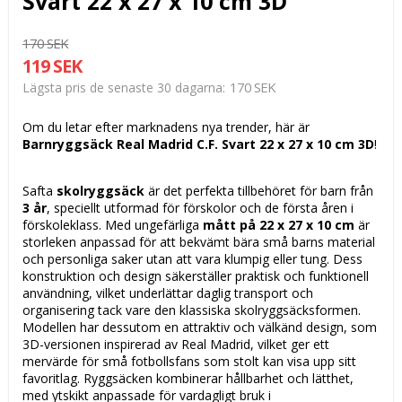
Svart 22 x 27 x 10 cm 3D
170 SEK
119 SEK
170 SEK
Lägsta pris de senaste 30 dagarna
Om du letar efter marknadens nya trender, här är
Barnryggsäck Real Madrid C.F. Svart 22 x 27 x 10 cm 3D
!
Safta
skolryggsäck
är det perfekta tillbehöret för barn från
3 år
, speciellt utformad för förskolor och de första åren i
förskoleklass. Med ungefärliga
mått på 22 x 27 x 10 cm
är
storleken anpassad för att bekvämt bära små barns material
och personliga saker utan att vara klumpig eller tung. Dess
konstruktion och design säkerställer praktisk och funktionell
användning, vilket underlättar daglig transport och
organisering tack vare den klassiska skolryggsäcksformen.
Modellen har dessutom en attraktiv och välkänd design, som
3D-versionen inspirerad av Real Madrid, vilket ger ett
mervärde för små fotbollsfans som stolt kan visa upp sitt
favoritlag. Ryggsäcken kombinerar hållbarhet och lätthet,
med ytskikt anpassade för vardagligt bruk i