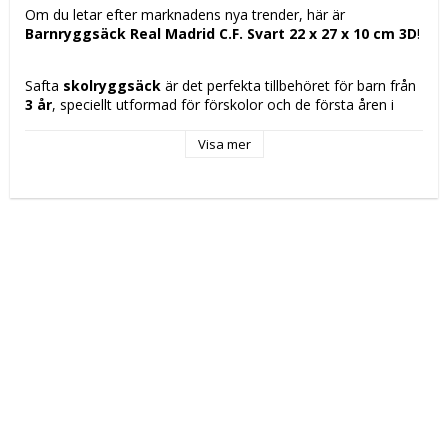
Om du letar efter marknadens nya trender, här är 
Barnryggsäck Real Madrid C.F. Svart 22 x 27 x 10 cm 3D
!
Safta 
skolryggsäck
 är det perfekta tillbehöret för barn från 
3 år
, speciellt utformad för förskolor och de första åren i 
förskoleklass. Med ungefärliga 
mått på 22 x 27 x 10 cm
 är 
storleken anpassad för att bekvämt bära små barns material 
Visa mer
och personliga saker utan att vara klumpig eller tung. Dess 
konstruktion och design säkerställer praktisk och funktionell 
användning, vilket underlättar daglig transport och 
organisering tack vare den klassiska skolryggsäcksformen. 
Modellen har dessutom en attraktiv och välkänd design, som 
3D-versionen inspirerad av Real Madrid, vilket ger ett 
mervärde för små fotbollsfans som stolt kan visa upp sitt 
favoritlag. Ryggsäcken kombinerar hållbarhet och lätthet, 
med ytskikt anpassade för vardagligt bruk i 
utbildningsmiljöer, medan måtten gör att den sitter bra på 
barnets rygg och bidrar till en jämn viktfördelning och korrekt 
hållning. Sammanfattningsvis är denna Safta-ryggsäck en 
praktisk och hållbar lösning som uppfyller grundläggande och 
specifika krav för den tidiga skolmiljön, med särskilt fokus på 
komfort och attraktivitet för yngre användare.