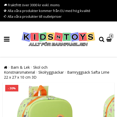
Fraktfritt över 3000 kr exkl. moms
Alla våra produkter kommer från EU med hög kvalité
Alla våra produkter till outletpriser
0
Barn & Lek
Skol och
Konstnärsmaterial
Skolryggsäckar
Barnryggsäck Safta Lime
22 x 27 x 10 cm 3D
- 30%