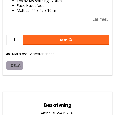
Typ av fastsättning: Blixtlås
Fack: Huvudfack
Mått ca: 22 x 27 x 10 cm
Läs mer...
KÖP
Maila oss, vi svarar snabbt!
DELA
Beskrivning
Art.nr: BB-S4312540