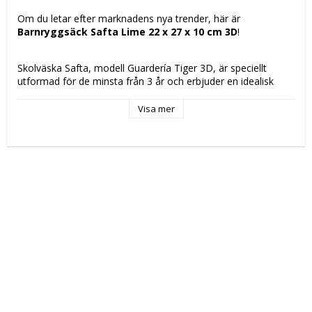
Om du letar efter marknadens nya trender, här är 
Barnryggsäck Safta Lime 22 x 27 x 10 cm 3D
!
Skolväska Safta, modell Guardería Tiger 3D, är speciellt 
utformad för de minsta från 3 år och erbjuder en idealisk 
storlek för dagligt bruk med ungefärliga mått 22 x 27 x 10 
cm. Denna modell kombinerar funktionalitet och visuellt 
Visa mer
tilltalande design med ett tredimensionellt tiger-motiv som 
fångar barnens uppmärksamhet och underlättar deras 
anknytning till väskan. Tillverkad med tanke på förskolans 
första skede och dagisaktiviteter, har väskan en struktur som 
rymmer böcker, skrivböcker och grundläggande material tack 
vare sin kompakta men effektiva volym, lämplig för att bära 
det nödvändigaste utan att vara tung eller klumpig. 
Konstruktionen fokuserar på komfort och hållbarhet, med 
dimensioner anpassade för barnets längd och en bra 
viktfördelning genom att minska överflödig volym. Trots att 
modellen har en enkel fackindelning uppfyller den de krav 
som föräldrar och pedagoger förväntar sig för skolbruk i tidig 
ålder. Sammanfattningsvis är Safta Guarderia Tiger 3D en 
praktisk och attraktiv skolväska som följer med barnen i 
deras första skolupplevelser, med en balans mellan lätthet, 