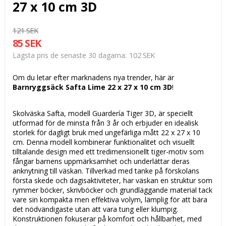
27 x 10 cm 3D
121 SEK
85 SEK
102 SEK
Lägsta pris de senaste 30 dagarna
Om du letar efter marknadens nya trender, här är
Barnryggsäck Safta Lime 22 x 27 x 10 cm 3D
!
Skolväska Safta, modell Guardería Tiger 3D, är speciellt
utformad för de minsta från 3 år och erbjuder en idealisk
storlek för dagligt bruk med ungefärliga mått 22 x 27 x 10
cm. Denna modell kombinerar funktionalitet och visuellt
tilltalande design med ett tredimensionellt tiger-motiv som
fångar barnens uppmärksamhet och underlättar deras
anknytning till väskan. Tillverkad med tanke på förskolans
första skede och dagisaktiviteter, har väskan en struktur som
rymmer böcker, skrivböcker och grundläggande material tack
vare sin kompakta men effektiva volym, lämplig för att bära
det nödvändigaste utan att vara tung eller klumpig.
Konstruktionen fokuserar på komfort och hållbarhet, med