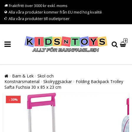
Fraktfritt över 3000 kr exkl. moms
Alla våra produkter kommer från EU med hög kvalité
Alla våra produkter till outletpriser
0
Barn & Lek
Skol och
Konstnärsmaterial
Skolryggsäckar
Folding Backpack Trolley
Safta Fuchsia 30 x 85 x 23 cm
- 30%