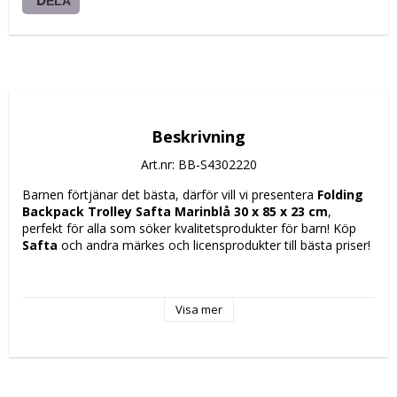
DELA
Beskrivning
Art.nr: BB-S4302220
Barnen förtjänar det bästa, därför vill vi presentera 
Folding 
Backpack Trolley Safta Marinblå 30 x 85 x 23 cm
, 
perfekt för alla som söker kvalitetsprodukter för barn! Köp 
Safta
 och andra märkes och licensprodukter till bästa priser!
Egenskaper: Vibrationsfri
Kompatibel med: Ryggsäck 32 x 16 x 44 cm
Visa mer
Material: Aluminium
Färg: Marinblå
Design: Sportig
Kapacitet: 23 L
Mått ca: 30 x 85 x 23 cm