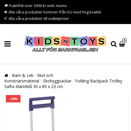
Fraktfritt över 3000 kr exkl. moms
Alla våra produkter kommer från EU med hög kvalité
Alla våra produkter till outletpriser
0
Barn & Lek
Skol och
Konstnärsmaterial
Skolryggsäckar
Folding Backpack Trolley
Safta Marinblå 30 x 85 x 23 cm
- 30%