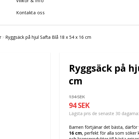
Villkor & info
Kontakta oss
r
Ryggsäck på hjul Safta Blå 18 x 54 x 16 cm
Ryggsäck på hju
cm
134 SEK
94 SEK
Lägsta pris de senaste 30 dagarna
Barnen förtjänar det bästa, därför 
16 cm
, perfekt för alla som söker
och licensprodukter till bästa priser