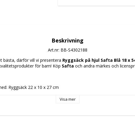
Beskrivning
Art.nr: BB-S4302188
 bästa, därför vill vi presentera 
Ryggsäck på hjul Safta Blå 18 x 5
kvalitetsprodukter för barn! Köp 
Safta
 och andra märkes och licensprod
ed: Ryggsäck 22 x 10 x 27 cm
 PVC
Visa mer
ck på hjul
ig
 L
x 54 x 16 cm