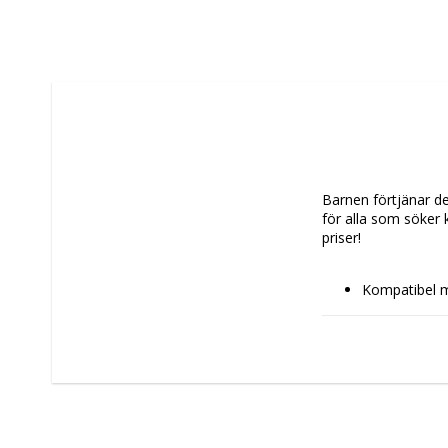
Barnen förtjänar det
för alla som söker 
priser!
Kompatibel m
Hjulmaterial:
Typ: 
Ryggsä
Skola
Färg: Blå
Design: Sport
Kapacitet: 16
Mått ca: 18 