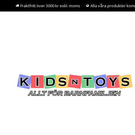
Fraktfritt över 3000 kr exkl. moms
Alla våra produkter kom