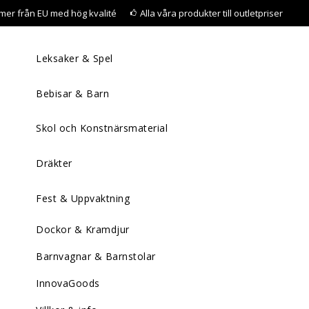
mer från EU med hög kvalité
Alla våra produkter till outletpriser
Leksaker & Spel
Bebisar & Barn
Skol och Konstnärsmaterial
Dräkter
Fest & Uppvaktning
Dockor & Kramdjur
Barnvagnar & Barnstolar
InnovaGoods