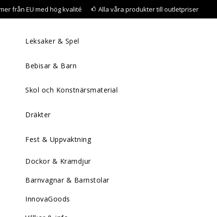
mer från EU med hög kvalité
Alla våra produkter till outletpriser
Leksaker & Spel
Bebisar & Barn
Skol och Konstnärsmaterial
Dräkter
Fest & Uppvaktning
Dockor & Kramdjur
Barnvagnar & Barnstolar
InnovaGoods