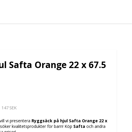
l Safta Orange 22 x 67.5
147 SEK
vill vi presentera
Ryggsäck på hjul Safta Orange 22 x
m söker kvalitetsprodukter för barn! Köp
Safta
och andra
a priser!