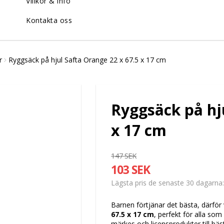
Villkor & info
Kontakta oss
r
Ryggsäck på hjul Safta Orange 22 x 67.5 x 17 cm
Ryggsäck på hju
x 17 cm
147 SEK
103 SEK
Lägsta pris de senaste 30 dagarna
Barnen förtjänar det bästa, därför 
67.5 x 17 cm
, perfekt för alla so
märkes och licensprodukter till bäst