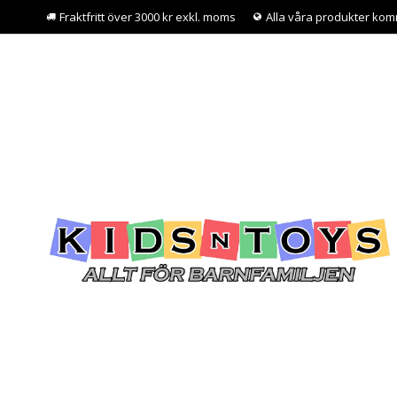
Fraktfritt över 3000 kr exkl. moms
Alla våra produkter kom