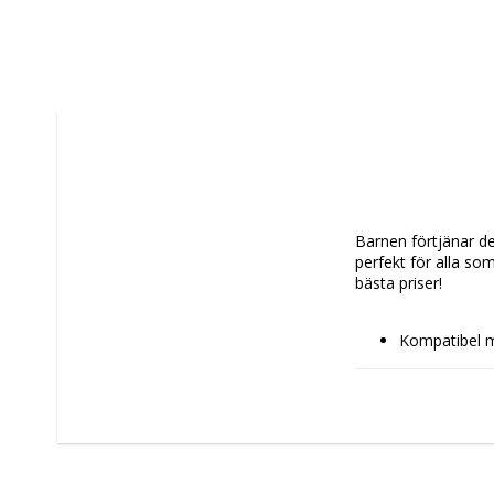
Barnen förtjänar det
perfekt för alla so
bästa priser!
Kompatibel m
Material: Stål
Hjulmaterial:
Typ: 
Ryggsä
Skola
Färg: Orange
Design: Sport