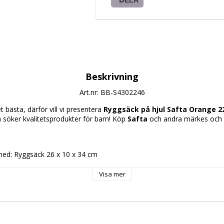
Beskrivning
Art.nr: BB-S4302246
 bästa, därför vill vi presentera 
Ryggsäck på hjul Safta Orange 22
m söker kvalitetsprodukter för barn! Köp 
Safta
 och andra märkes och li
ed: Ryggsäck 26 x 10 x 34 cm
 PVC
Visa mer
ck på hjul
ig