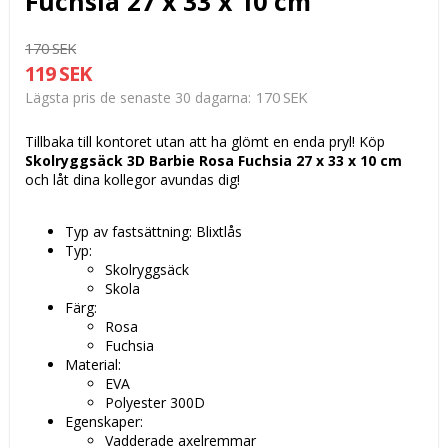
Fuchsia 27 x 33 x 10 cm
170 SEK
119 SEK
170 SEK
Lägsta pris de senaste 30 dagarna
Tillbaka till kontoret utan att ha glömt en enda pryl! Köp
Skolryggsäck 3D Barbie Rosa Fuchsia 27 x 33 x 10 cm
och låt dina kollegor avundas dig!
Typ av fastsättning: Blixtlås
Typ:
Skolryggsäck
Skola
Färg:
Rosa
Fuchsia
Material:
EVA
Polyester 300D
Egenskaper:
Vadderade axelremmar