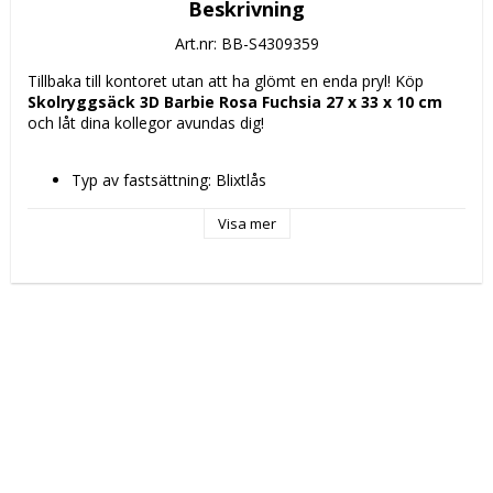
Beskrivning
Art.nr: BB-S4309359
Tillbaka till kontoret utan att ha glömt en enda pryl! Köp 
Skolryggsäck 3D Barbie Rosa Fuchsia 27 x 33 x 10 cm
och låt dina kollegor avundas dig!
Typ av fastsättning: Blixtlås
Typ: 
Skolryggsäck
Visa mer
Skola
Färg: 
Rosa
Fuchsia
Material: 
EVA
Polyester 300D
Egenskaper: 
Vadderade axelremmar
Upper handle
Personligt ID-kort
Design: 3D